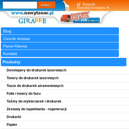
Wyszukiwarka
szukaj
Koszyk
Produktów w koszyku:
0
Blog
Cennik dostaw
Panel Klienta
Kontakt
Produkty
Developery do drukarek laserowych
Tonery do drukarek laserowych
Tusze do drukarek atramentowych
Folie i tonery do faxu
Taśmy do etykieciarek i drukarek
Zestawy do napełniania - regeneracji
Drukarki
Papier