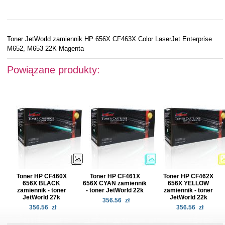
Toner JetWorld zamiennik HP 656X CF463X Color LaserJet Enterprise
M652, M653 22K Magenta
Powiązane produkty:
Toner HP CF460X
Toner HP CF461X
Toner HP CF462X
656X BLACK
656X CYAN zamiennik
656X YELLOW
zamiennik - toner
- toner JetWorld 22k
zamiennik - toner
JetWorld 27k
JetWorld 22k
356.56
zł
356.56
zł
356.56
zł