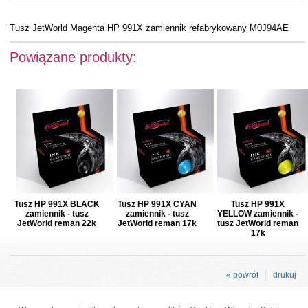
Tusz JetWorld Magenta HP 991X zamiennik refabrykowany M0J94AE
Powiązane produkty:
Tusz HP 991X BLACK
Tusz HP 991X CYAN
Tusz HP 991X
zamiennik - tusz
zamiennik - tusz
YELLOW zamiennik -
JetWorld reman 22k
JetWorld reman 17k
tusz JetWorld reman
17k
« powrót
drukuj