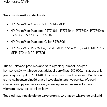
Kolor tuszu: CYAN
Tusz zamiennik do drukarek:
HP PageWide Color 755dn, 774dn MFP
HP PageWide Managed P77740dn, P77740hn, P77740z, P77740zs,
P77750z, P77750zs, P77760z
HP PageWide Managed Color E77650dn
HP PageWide Pro 750dw, 772dn MFP, 772hn MFP, 774dn MFP, 777z
MFP, 779dn MFP, P750d
Tusze JetWorld produkowane są z wysokiej jakości, nowych
komponentów w fabryce posiadającej certyfikat ISO 9001 - zarządzanie
jakością i certyfikat ISO 14001 - zarządzanie środowiskowe. Przekłada
się to na bezawaryjność pracy i wysoką jakość wydruków. Wydruki
charakteryzują się dużą intensywnością i nasyceniem koloru oraz
wiernym odzwierciedleniem barw.
Tusz od razu nadaje się do użytkowania, wystarczy włożyć do drukarki.