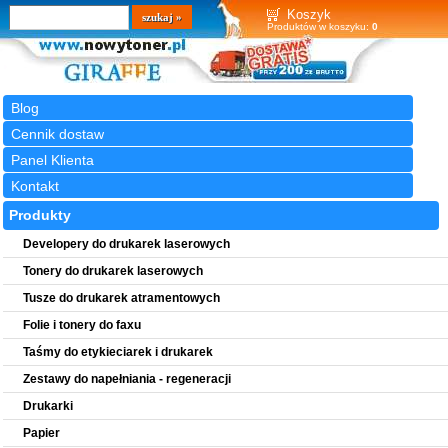
Wyszukiwarka
szukaj
Koszyk
Produktów w koszyku:
0
Blog
Cennik dostaw
Panel Klienta
Kontakt
Produkty
Developery do drukarek laserowych
Tonery do drukarek laserowych
Tusze do drukarek atramentowych
Folie i tonery do faxu
Taśmy do etykieciarek i drukarek
Zestawy do napełniania - regeneracji
Drukarki
Papier