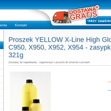
ienta
Kontakt
Proszek YELLOW X-Line High Gl
C950, X950, X952, X954 - zasyp
321g
Zestawy do napełniania - regeneracji
»
proszki do tonerów Lexmark