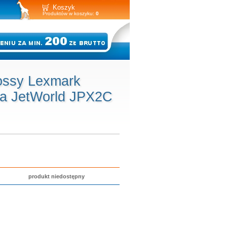
Koszyk
Produktów w koszyku:
0
ossy Lexmark
ka JetWorld JPX2C
produkt niedostępny