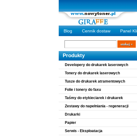
Blog
Cennik dostaw
Panel Kl
Wyszukiwarka
szukaj
Produkty
Developery do drukarek laserowych
Tonery do drukarek laserowych
Tusze do drukarek atramentowych
Folie i tonery do faxu
Taśmy do etykieciarek i drukarek
Zestawy do napełniania - regeneracji
Drukarki
Papier
Serwis - Eksploatacja