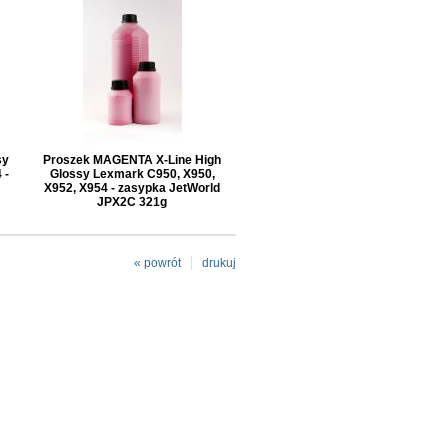
sy
Proszek MAGENTA X-Line High
 -
Glossy Lexmark C950, X950,
X952, X954 - zasypka JetWorld
JPX2C 321g
« powrót
drukuj