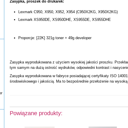
Zasypka, proszek do drukarek:
Lexmark C950, X950, X952, X954 (C950X2KG, X950X2KG)
Lexmark XS950DE, XS950DHE, XS955DE, XS955DHE
Proporcje: [22K] 321g toner + 49g developer
Zasypka wyprodukowana z użyciem wysokiej jakości proszku. Przekład
tym samym na dużą ostrość wydruków, odpowiedni kontrast i nasyceni
Zasypka wyprodukowana w fabryce posiadającej certyfikaty ISO 14001 i
środowiskowego i jakością. Ma to bezpośrednie przełożenie na wysoką
er
Powiązane produkty: