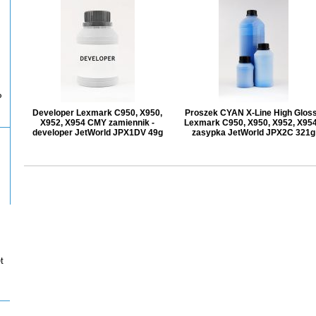
P
Developer Lexmark C950, X950,
Proszek CYAN X-Line High Glos
X952, X954 CMY zamiennik -
Lexmark C950, X950, X952, X954
developer JetWorld JPX1DV 49g
zasypka JetWorld JPX2C 321g
t