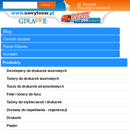
Wyszukiwarka
szukaj
Koszyk
Produktów w koszyku:
0
Blog
Cennik dostaw
Panel Klienta
Kontakt
Produkty
Developery do drukarek laserowych
Tonery do drukarek laserowych
Tusze do drukarek atramentowych
Folie i tonery do faxu
Taśmy do etykieciarek i drukarek
Zestawy do napełniania - regeneracji
Drukarki
Papier