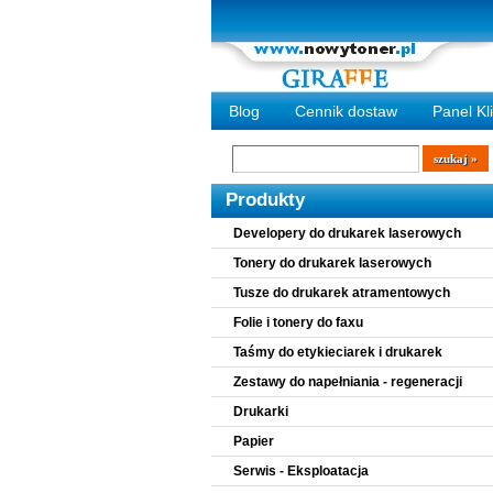
Blog
Cennik dostaw
Panel Kl
Wyszukiwarka
szukaj
Produkty
Developery do drukarek laserowych
Tonery do drukarek laserowych
Tusze do drukarek atramentowych
Folie i tonery do faxu
Taśmy do etykieciarek i drukarek
Zestawy do napełniania - regeneracji
Drukarki
Papier
Serwis - Eksploatacja