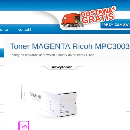
ienta
Kontakt
Toner MAGENTA Ricoh MPC3003 -
Tonery do drukarek laserowych
»
tonery do drukarek Ricoh
Do