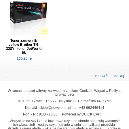
Toner zamiennik
yellow Brother TN-
328Y - toner JetWorld
6k
105.20
zł
« powrót
drukuj
W ramach naszej witryny korzystamy z plików Cookies. Więcej w
Polityce
prywatności
© 2025 - Giraffe - 15-727 Białystok, ul. Hetmańska 44 lok 52
Kontakt:
sklep@nowytoner.pl
tel.
+48 692446414
Pon. - Pt.: 8:00 - 16:00
Powered by QUICK.CART
Wszystkie nazwy i znaki towarowe użyte na stronie stanowią własność
ich właścicieli i zostały użyte jedynie w celu identyfikacji produktu.
Przedstawiona oferta w sklepie nie stanowi oferty w rozumieniu Kodeksu