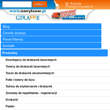
Wyszukiwarka
szukaj
Koszyk
Produktów w koszyku:
0
Blog
Cennik dostaw
Panel Klienta
Kontakt
Produkty
Developery do drukarek laserowych
Tonery do drukarek laserowych
Tusze do drukarek atramentowych
Folie i tonery do faxu
Taśmy do etykieciarek i drukarek
Zestawy do napełniania - regeneracji
Drukarki
Papier