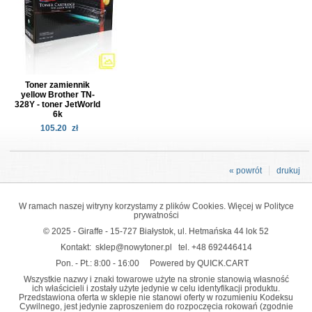
Toner zamiennik
yellow Brother TN-
328Y - toner JetWorld
6k
105.20
zł
« powrót
drukuj
W ramach naszej witryny korzystamy z plików Cookies. Więcej w
Polityce
prywatności
© 2025 - Giraffe - 15-727 Białystok, ul. Hetmańska 44 lok 52
Kontakt:
sklep@nowytoner.pl
tel.
+48 692446414
Pon. - Pt.: 8:00 - 16:00
Powered by QUICK.CART
Wszystkie nazwy i znaki towarowe użyte na stronie stanowią własność
ich właścicieli i zostały użyte jedynie w celu identyfikacji produktu.
Przedstawiona oferta w sklepie nie stanowi oferty w rozumieniu Kodeksu
Cywilnego, jest jedynie zaproszeniem do rozpoczęcia rokowań (zgodnie