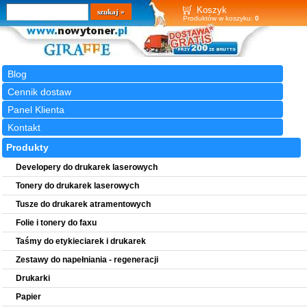
Wyszukiwarka
szukaj
Koszyk
Produktów w koszyku:
0
Blog
Cennik dostaw
Panel Klienta
Kontakt
Produkty
Developery do drukarek laserowych
Tonery do drukarek laserowych
Tusze do drukarek atramentowych
Folie i tonery do faxu
Taśmy do etykieciarek i drukarek
Zestawy do napełniania - regeneracji
Drukarki
Papier