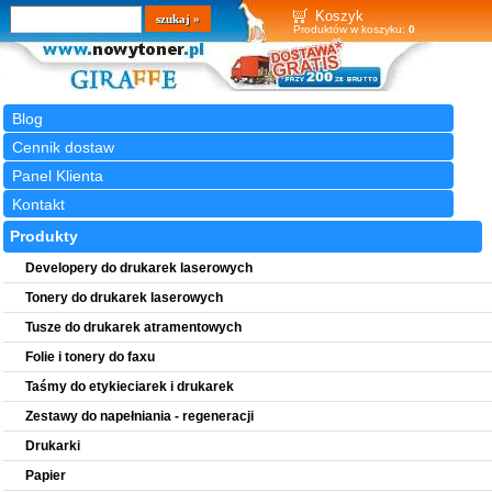
Wyszukiwarka
szukaj
Koszyk
Produktów w koszyku:
0
Blog
Cennik dostaw
Panel Klienta
Kontakt
Produkty
Developery do drukarek laserowych
Tonery do drukarek laserowych
Tusze do drukarek atramentowych
Folie i tonery do faxu
Taśmy do etykieciarek i drukarek
Zestawy do napełniania - regeneracji
Drukarki
Papier