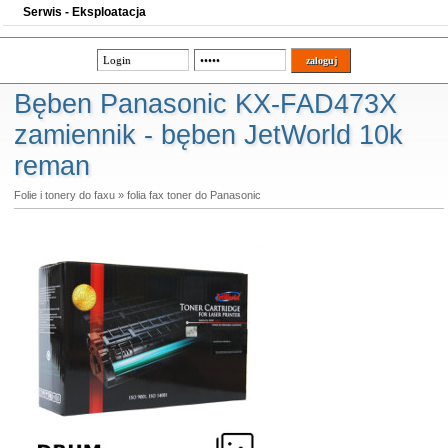
Serwis - Eksploatacja
Bęben Panasonic KX-FAD473X
zamiennik - bęben JetWorld 10k
reman
Folie i tonery do faxu
»
folia fax toner do Panasonic