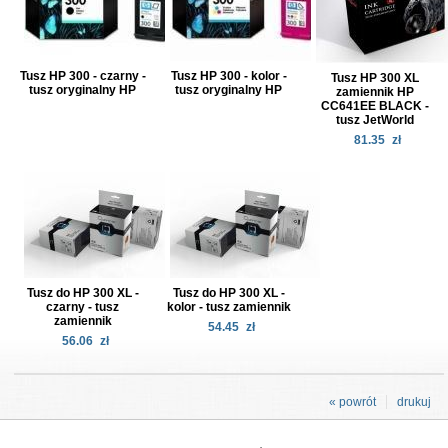
Tusz HP 300 - czarny -
Tusz HP 300 - kolor -
Tusz HP 300 XL
tusz oryginalny HP
tusz oryginalny HP
zamiennik HP
CC641EE BLACK -
tusz JetWorld
81.35
zł
Tusz do HP 300 XL -
Tusz do HP 300 XL -
czarny - tusz
kolor - tusz zamiennik
zamiennik
54.45
zł
56.06
zł
« powrót
drukuj