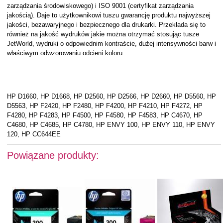
zarządzania środowiskowego) i ISO 9001 (certyfikat zarządzania
jakością). Daje to użytkownikowi tuszu gwarancję produktu najwyższej
jakości, bezawaryjnego i bezpiecznego dla drukarki. Przekłada się to
również na jakość wydruków jakie można otrzymać stosując tusze
JetWorld, wydruki o odpowiednim kontraście, dużej intensywności barw i
właściwym odwzorowaniu odcieni koloru.
HP D1660, HP D1668, HP D2560, HP D2566, HP D2660, HP D5560, HP
D5563, HP F2420, HP F2480, HP F4200, HP F4210, HP F4272, HP
F4280, HP F4283, HP F4500, HP F4580, HP F4583, HP C4670, HP
C4680, HP C4685, HP C4780, HP ENVY 100, HP ENVY 110, HP ENVY
120, HP CC644EE
Powiązane produkty: