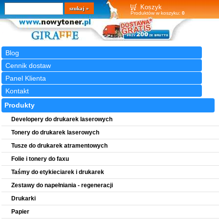
Wyszukiwarka
szukaj
Koszyk
Produktów w koszyku:
0
Blog
Cennik dostaw
Panel Klienta
Kontakt
Produkty
Developery do drukarek laserowych
Tonery do drukarek laserowych
Tusze do drukarek atramentowych
Folie i tonery do faxu
Taśmy do etykieciarek i drukarek
Zestawy do napełniania - regeneracji
Drukarki
Papier