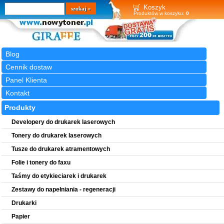
Wyszukiwarka
szukaj
Koszyk
Produktów w koszyku:
0
Blog
Cennik dostaw
Panel Klienta
Kontakt
Produkty
Developery do drukarek laserowych
Tonery do drukarek laserowych
Tusze do drukarek atramentowych
Folie i tonery do faxu
Taśmy do etykieciarek i drukarek
Zestawy do napełniania - regeneracji
Drukarki
Papier