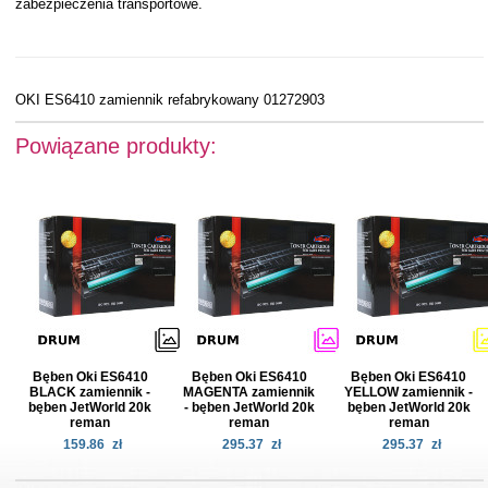
zabezpieczenia transportowe.
OKI ES6410 zamiennik refabrykowany 01272903
Powiązane produkty:
Bęben Oki ES6410
Bęben Oki ES6410
Bęben Oki ES6410
BLACK zamiennik -
MAGENTA zamiennik
YELLOW zamiennik -
bęben JetWorld 20k
- bęben JetWorld 20k
bęben JetWorld 20k
reman
reman
reman
159.86
zł
295.37
zł
295.37
zł