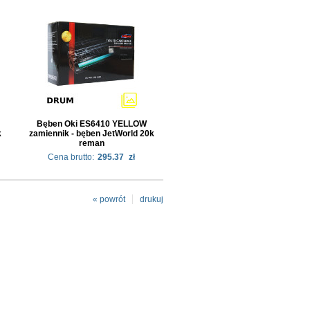
Bęben Oki ES6410 YELLOW
k
zamiennik - bęben JetWorld 20k
reman
Cena brutto:
295.37
zł
« powrót
drukuj