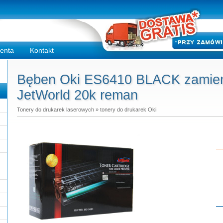
ienta
Kontakt
Bęben Oki ES6410 BLACK zamien
JetWorld 20k reman
Tonery do drukarek laserowych
»
tonery do drukarek Oki
Do