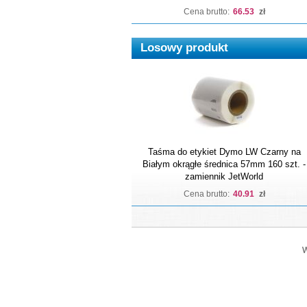
Cena brutto:
66.53
zł
Losowy produkt
Taśma do etykiet Dymo LW Czarny na
Białym okrągłe średnica 57mm 160 szt. -
zamiennik JetWorld
Cena brutto:
40.91
zł
W