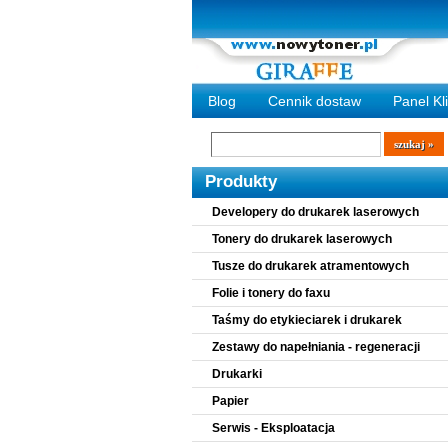
Blog
Cennik dostaw
Panel Kl
Wyszukiwarka
szukaj
Produkty
Developery do drukarek laserowych
Tonery do drukarek laserowych
Tusze do drukarek atramentowych
Folie i tonery do faxu
Taśmy do etykieciarek i drukarek
Zestawy do napełniania - regeneracji
Drukarki
Papier
Serwis - Eksploatacja