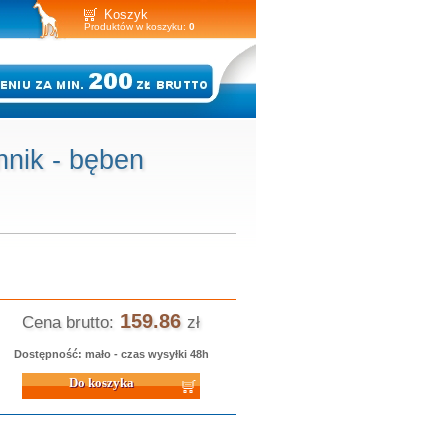
Koszyk
Produktów w koszyku:
0
nik - bęben
159.86
Cena brutto:
zł
Dostępność: mało - czas wysyłki 48h
 koszyka