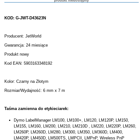
produkt niedostępny
KOD: G-JWT-D43623N
Producent: JetWorld
Gwarancja: 24 miesiące
Produkt nowy
Kod EAN: 5903163348192
Kolor: Czarny na Złotym
Rozmiar/Wydajność: 6 mm x 7 m
Taśma zamienna do etykieciarek:
Dymo LabelManager LM100, LM100+, LM120, LM120P, LM150,
LM155, LM160, LM200, LM210, LM210D , LM220, LM220P, LM260,
LM260P, LM260D, LM280, LM300, LM350, LM360D, LM400,
LM420P, LM450D, LM500TS, LMPCII, LMPnP, Wireless PnP