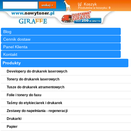
Wyszukiwarka
szukaj
Koszyk
Produktów w koszyku:
0
Blog
Cennik dostaw
Panel Klienta
Kontakt
Produkty
Developery do drukarek laserowych
Tonery do drukarek laserowych
Tusze do drukarek atramentowych
Folie i tonery do faxu
Taśmy do etykieciarek i drukarek
Zestawy do napełniania - regeneracji
Drukarki
Papier