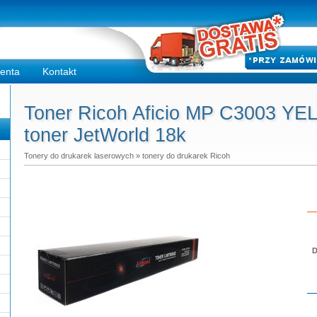
ienta
Kontakt
Toner Ricoh Aficio MP C3003 YE
toner JetWorld 18k
Tonery do drukarek laserowych
»
tonery do drukarek Ricoh
D
Do