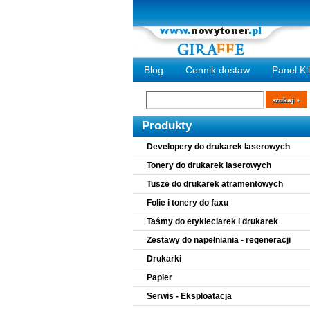
Blog
Cennik dostaw
Panel Kl
Wyszukiwarka
szukaj
Produkty
Developery do drukarek laserowych
Tonery do drukarek laserowych
Tusze do drukarek atramentowych
Folie i tonery do faxu
Taśmy do etykieciarek i drukarek
Zestawy do napełniania - regeneracji
Drukarki
Papier
Serwis - Eksploatacja