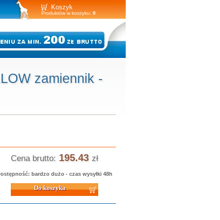
Koszyk
Produktów w koszyku:
0
LLOW zamiennik -
195.43
Cena brutto:
zł
ostępność: bardzo dużo - czas wysyłki 48h
 koszyka