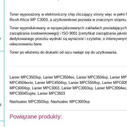
Toner wyposażony w elektroniczny chip zliczający strony więc w pełni f
Ricoh Aficio MP C3003, a użytkownikowi pozwala w znacznym stopniu 
Toner wyprodukowany w wyspecjalizowanych zakładach posiadających ce
zarządzania środowiskowego) i ISO 9001 (certyfikat zarządzania jakośc
dedykowanego proszku wydruki są wyraziste i czytelne, o intensywny
P
odwzorowaniu barw.
Toner po włożeniu do drukarki od razu nadaje się do użytkowania.
Lanier MPC3503sp, Lanier MPC3504ex, Lanier MPC3504sp, Lanier MP
MPC4504exte, Lanier MPC4504sp, Lanier MPC5504sp, Lanier MPC6004
MPC6004sp, Lanier MPC3003, Lanier MPC3003sp, Lanier MPC3004ex,
MPC3004Sspte, Lanier MPC3503
Nashuatec MPC3503sp, Nashuatec MPC3003sp
t
Powiązane produkty: