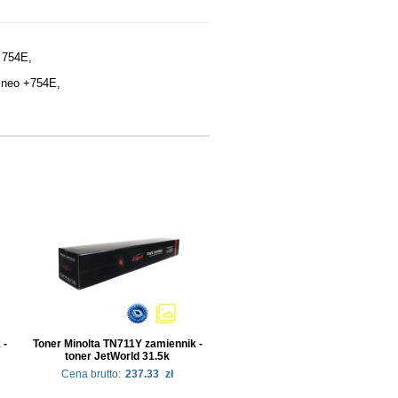
 754E,
Ineo +754E,
 -
Toner Minolta TN711Y zamiennik -
toner JetWorld 31.5k
Cena brutto:
237.33
zł