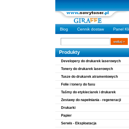
Blog
Cennik dostaw
Panel Kl
Wyszukiwarka
szukaj
Produkty
Developery do drukarek laserowych
Tonery do drukarek laserowych
Tusze do drukarek atramentowych
Folie i tonery do faxu
Taśmy do etykieciarek i drukarek
Zestawy do napełniania - regeneracji
Drukarki
Papier
Serwis - Eksploatacja