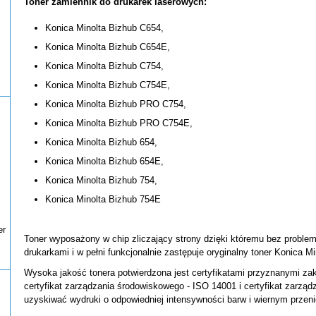
Toner zamiennik do drukarek laserowych:
Konica Minolta Bizhub C654,
Konica Minolta Bizhub C654E,
Konica Minolta Bizhub C754,
Konica Minolta Bizhub C754E,
Konica Minolta Bizhub PRO C754,
Konica Minolta Bizhub PRO C754E,
Konica Minolta Bizhub 654,
Konica Minolta Bizhub 654E,
Konica Minolta Bizhub 754,
Konica Minolta Bizhub 754E
er
Toner wyposażony w chip zliczający strony dzięki któremu bez proble
drukarkami i w pełni funkcjonalnie zastępuje oryginalny toner Konica M
Wysoka jakość tonera potwierdzona jest certyfikatami przyznanymi za
certyfikat zarządzania środowiskowego - ISO 14001 i certyfikat zarząd
uzyskiwać wydruki o odpowiedniej intensywności barw i wiernym przenie