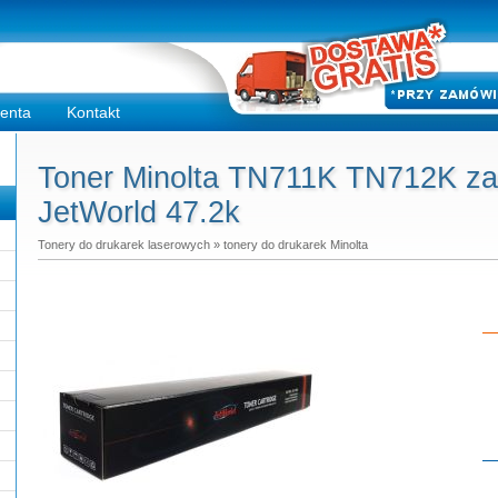
ienta
Kontakt
Toner Minolta TN711K TN712K zam
JetWorld 47.2k
Tonery do drukarek laserowych
»
tonery do drukarek Minolta
Do