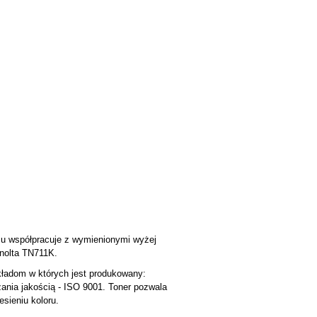
mu współpracuje z wymienionymi wyżej
inolta TN711K.
kładom w których jest produkowany:
zania jakością - ISO 9001. Toner pozwala
sieniu koloru.