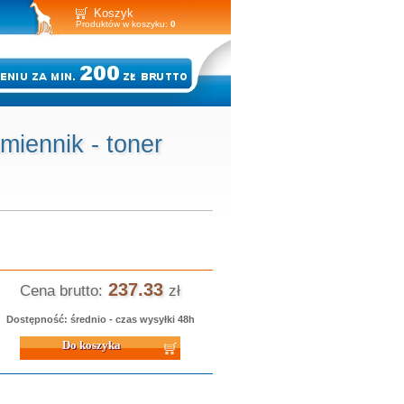
Koszyk
Produktów w koszyku:
0
iennik - toner
237.33
Cena brutto:
zł
Dostępność: średnio - czas wysyłki 48h
 koszyka