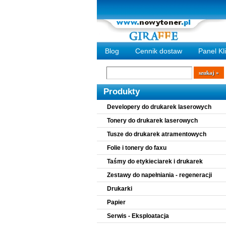
Blog
Cennik dostaw
Panel Kl
Wyszukiwarka
szukaj
Produkty
Developery do drukarek laserowych
Tonery do drukarek laserowych
Tusze do drukarek atramentowych
Folie i tonery do faxu
Taśmy do etykieciarek i drukarek
Zestawy do napełniania - regeneracji
Drukarki
Papier
Serwis - Eksploatacja