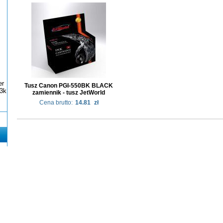
er
Tusz Canon PGI-550BK BLACK
3k
zamiennik - tusz JetWorld
Cena brutto:
14.81
zł