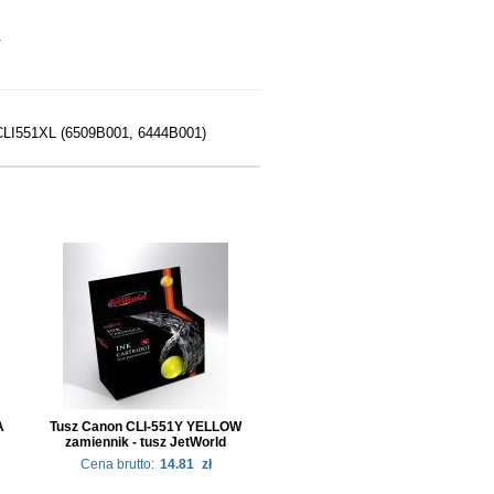
.
CLI551XL (6509B001, 6444B001)
A
Tusz Canon CLI-551Y YELLOW
zamiennik - tusz JetWorld
Cena brutto:
14.81
zł