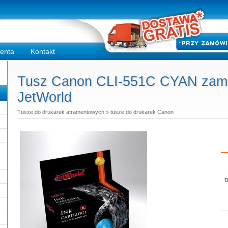
ienta
Kontakt
Tusz Canon CLI-551C CYAN zamie
JetWorld
Tusze do drukarek atramentowych
»
tusze do drukarek Canon
D
Do