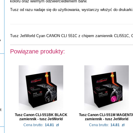
koloru oraz wiernym odzwierciedleniem barw.
Tusz od razu nadaje się do użytkowania, wystarczy włożyć do drukarki
Tusz JetWorld Cyan CANON CLI 551C z chipem zamiennik CLI551C, 
P
Powiązane produkty:
t
Tusz Canon CLI-551BK BLACK
Tusz Canon CLI-551M MAGENT
zamiennik - tusz JetWorld
zamiennik - tusz JetWorld
Cena brutto:
14.81
zł
Cena brutto:
14.81
zł