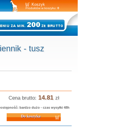
Koszyk
Produktów w koszyku:
0
nnik - tusz
14.81
Cena brutto:
zł
ostępność: bardzo dużo - czas wysyłki 48h
 koszyka