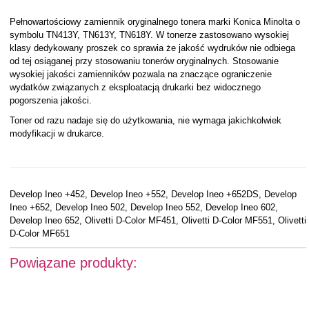
Pełnowartościowy zamiennik oryginalnego tonera marki Konica Minolta o
symbolu TN413Y, TN613Y, TN618Y. W tonerze zastosowano wysokiej
klasy dedykowany proszek co sprawia że jakość wydruków nie odbiega
od tej osiąganej przy stosowaniu tonerów oryginalnych. Stosowanie
wysokiej jakości zamienników pozwala na znaczące ograniczenie
wydatków związanych z eksploatacją drukarki bez widocznego
pogorszenia jakości.
Toner od razu nadaje się do użytkowania, nie wymaga jakichkolwiek
modyfikacji w drukarce.
Develop Ineo +452, Develop Ineo +552, Develop Ineo +652DS, Develop
Ineo +652, Develop Ineo 502, Develop Ineo 552, Develop Ineo 602,
Develop Ineo 652, Olivetti D-Color MF451, Olivetti D-Color MF551, Olivetti
D-Color MF651
Powiązane produkty: