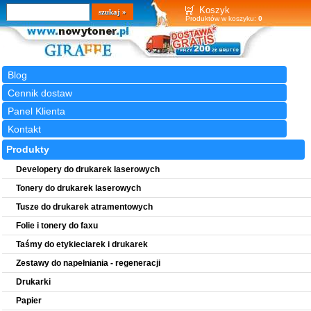
Wyszukiwarka
szukaj
Koszyk
Produktów w koszyku:
0
Blog
Cennik dostaw
Panel Klienta
Kontakt
Produkty
Developery do drukarek laserowych
Tonery do drukarek laserowych
Tusze do drukarek atramentowych
Folie i tonery do faxu
Taśmy do etykieciarek i drukarek
Zestawy do napełniania - regeneracji
Drukarki
Papier