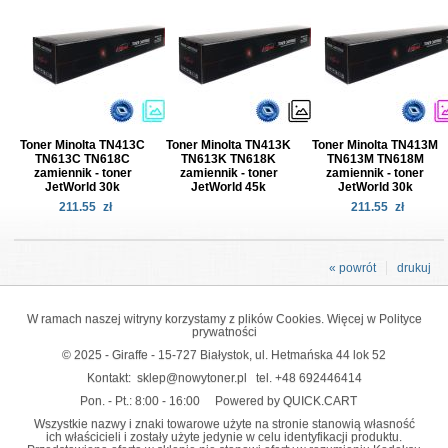
Toner Minolta TN413C
Toner Minolta TN413K
Toner Minolta TN413M
TN613C TN618C
TN613K TN618K
TN613M TN618M
zamiennik - toner
zamiennik - toner
zamiennik - toner
JetWorld 30k
JetWorld 45k
JetWorld 30k
211.55
zł
211.55
zł
« powrót
drukuj
W ramach naszej witryny korzystamy z plików Cookies. Więcej w
Polityce
prywatności
© 2025 - Giraffe - 15-727 Białystok, ul. Hetmańska 44 lok 52
Kontakt:
sklep@nowytoner.pl
tel.
+48 692446414
Pon. - Pt.: 8:00 - 16:00
Powered by QUICK.CART
Wszystkie nazwy i znaki towarowe użyte na stronie stanowią własność
ich właścicieli i zostały użyte jedynie w celu identyfikacji produktu.