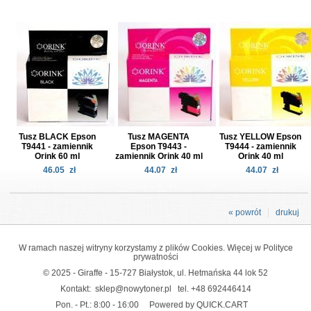
Tusz BLACK Epson
Tusz MAGENTA
Tusz YELLOW Epson
T9441 - zamiennik
Epson T9443 -
T9444 - zamiennik
Orink 60 ml
zamiennik Orink 40 ml
Orink 40 ml
46.05
zł
44.07
zł
44.07
zł
« powrót
drukuj
W ramach naszej witryny korzystamy z plików Cookies. Więcej w
Polityce
prywatności
© 2025 - Giraffe - 15-727 Białystok, ul. Hetmańska 44 lok 52
Kontakt:
sklep@nowytoner.pl
tel.
+48 692446414
Pon. - Pt.: 8:00 - 16:00
Powered by QUICK.CART