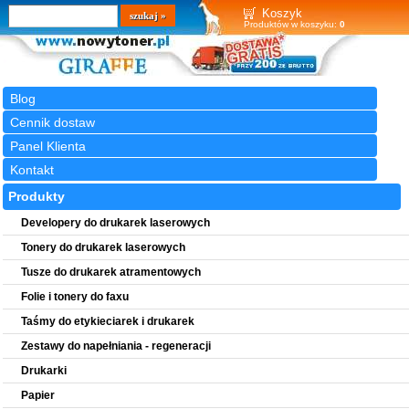
Wyszukiwarka
szukaj
Koszyk
Produktów w koszyku:
0
Blog
Cennik dostaw
Panel Klienta
Kontakt
Produkty
Developery do drukarek laserowych
Tonery do drukarek laserowych
Tusze do drukarek atramentowych
Folie i tonery do faxu
Taśmy do etykieciarek i drukarek
Zestawy do napełniania - regeneracji
Drukarki
Papier