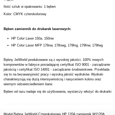
Ilość sztuk w opakowaniu: 1 bęben
Kolor: CMYK czterokolorowy
Bęben zamiennik do drukarek laserowych:
HP Color Laser 150a, 150nw
HP Color Laser MFP 178nw, 178nwg, 179fng, 179fnw, 179fwg
Bębny JetWorld produkowane są z wysokiej jakości, 100% nowych
komponentów w fabryce posiadającej certyfikat ISO 9001 - zarządzanie
jakością i certyfikat ISO 14001 - zarządzanie środowiskowe. Przekłada
się to na bezawaryjność pracy i wysoką jakość wydruków. Wydruki
charakteryzują się dużą intensywnością i nasyceniem koloru oraz
wiernym odzwierciedleniem barw.
Bęben od razu nadaje się do użytkowania, wystarczy włożyć do drukarki.
Moduł Bębna JetWorld Czterokolorowy HP 120A zamiennik W1120A