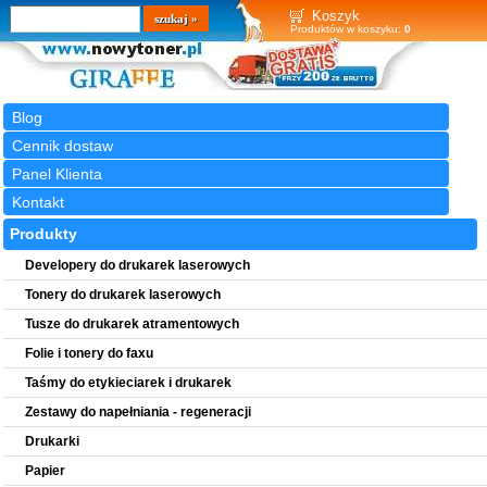
Wyszukiwarka
szukaj
Koszyk
Produktów w koszyku:
0
Blog
Cennik dostaw
Panel Klienta
Kontakt
Produkty
Developery do drukarek laserowych
Tonery do drukarek laserowych
Tusze do drukarek atramentowych
Folie i tonery do faxu
Taśmy do etykieciarek i drukarek
Zestawy do napełniania - regeneracji
Drukarki
Papier