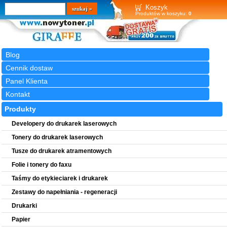
Wyszukiwarka
szukaj
Koszyk
Produktów w koszyku:
0
Blog
Cennik dostaw
Panel Klienta
Kontakt
Produkty
Developery do drukarek laserowych
Tonery do drukarek laserowych
Tusze do drukarek atramentowych
Folie i tonery do faxu
Taśmy do etykieciarek i drukarek
Zestawy do napełniania - regeneracji
Drukarki
Papier