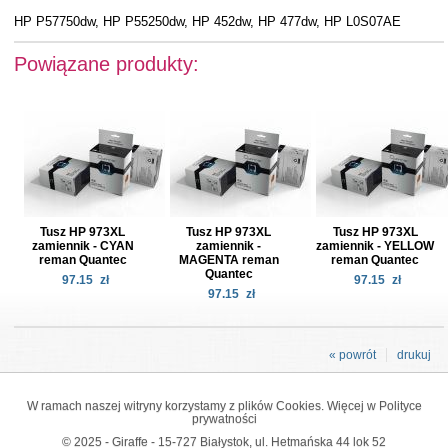
HP P57750dw, HP P55250dw, HP 452dw, HP 477dw, HP L0S07AE
Powiązane produkty:
Tusz HP 973XL
Tusz HP 973XL
Tusz HP 973XL
zamiennik - CYAN
zamiennik -
zamiennik - YELLOW
reman Quantec
MAGENTA reman
reman Quantec
Quantec
97.15
zł
97.15
zł
97.15
zł
« powrót
drukuj
W ramach naszej witryny korzystamy z plików Cookies. Więcej w
Polityce
prywatności
© 2025 - Giraffe - 15-727 Białystok, ul. Hetmańska 44 lok 52