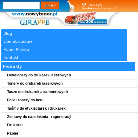
Wyszukiwarka
szukaj
Koszyk
Produktów w koszyku:
0
Blog
Cennik dostaw
Panel Klienta
Kontakt
Produkty
Developery do drukarek laserowych
Tonery do drukarek laserowych
Tusze do drukarek atramentowych
Folie i tonery do faxu
Taśmy do etykieciarek i drukarek
Zestawy do napełniania - regeneracji
Drukarki
Papier