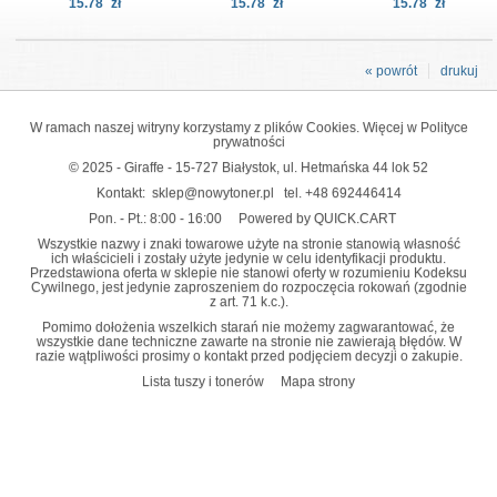
15.78
zł
15.78
zł
15.78
zł
« powrót
drukuj
W ramach naszej witryny korzystamy z plików Cookies. Więcej w
Polityce
prywatności
© 2025 - Giraffe - 15-727 Białystok, ul. Hetmańska 44 lok 52
Kontakt:
sklep@nowytoner.pl
tel.
+48 692446414
Pon. - Pt.: 8:00 - 16:00
Powered by QUICK.CART
Wszystkie nazwy i znaki towarowe użyte na stronie stanowią własność
ich właścicieli i zostały użyte jedynie w celu identyfikacji produktu.
Przedstawiona oferta w sklepie nie stanowi oferty w rozumieniu Kodeksu
Cywilnego, jest jedynie zaproszeniem do rozpoczęcia rokowań (zgodnie
z art. 71 k.c.).
Pomimo dołożenia wszelkich starań nie możemy zagwarantować, że
wszystkie dane techniczne zawarte na stronie nie zawierają błędów. W
razie wątpliwości prosimy o kontakt przed podjęciem decyzji o zakupie.
Lista tuszy i tonerów
Mapa strony