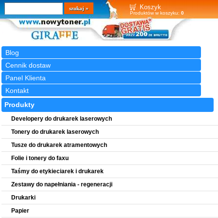
Wyszukiwarka
szukaj
Koszyk
Produktów w koszyku:
0
Blog
Cennik dostaw
Panel Klienta
Kontakt
Produkty
Developery do drukarek laserowych
Tonery do drukarek laserowych
Tusze do drukarek atramentowych
Folie i tonery do faxu
Taśmy do etykieciarek i drukarek
Zestawy do napełniania - regeneracji
Drukarki
Papier