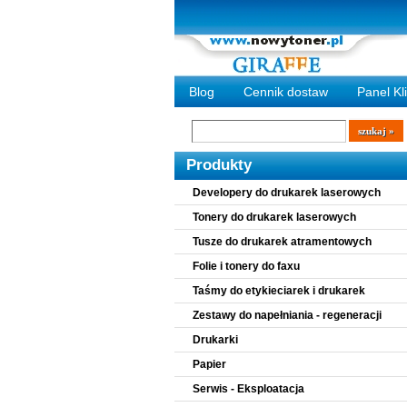
Blog
Cennik dostaw
Panel Kl
Wyszukiwarka
szukaj
Produkty
Developery do drukarek laserowych
Tonery do drukarek laserowych
Tusze do drukarek atramentowych
Folie i tonery do faxu
Taśmy do etykieciarek i drukarek
Zestawy do napełniania - regeneracji
Drukarki
Papier
Serwis - Eksploatacja