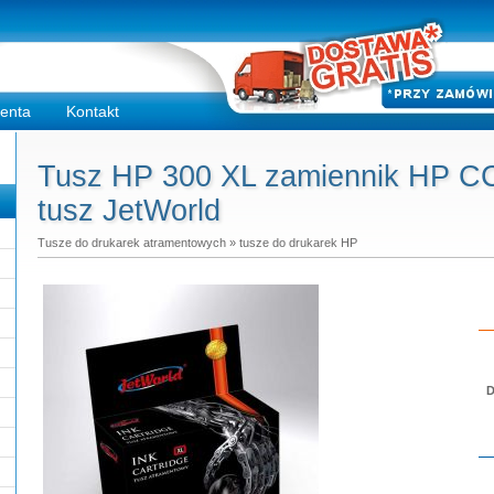
ienta
Kontakt
Tusz HP 300 XL zamiennik HP 
tusz JetWorld
Tusze do drukarek atramentowych
»
tusze do drukarek HP
D
Do