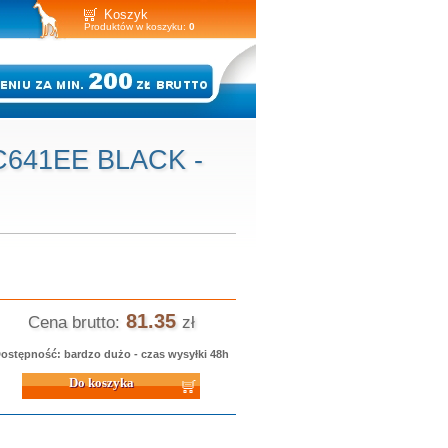
Koszyk
Produktów w koszyku:
0
CC641EE BLACK -
81.35
Cena brutto:
zł
ostępność: bardzo dużo - czas wysyłki 48h
 koszyka