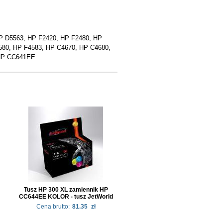
P D5563, HP F2420, HP F2480, HP
580, HP F4583, HP C4670, HP C4680,
 HP CC641EE
Tusz HP 300 XL zamiennik HP
CC644EE KOLOR - tusz JetWorld
Cena brutto:
81.35
zł