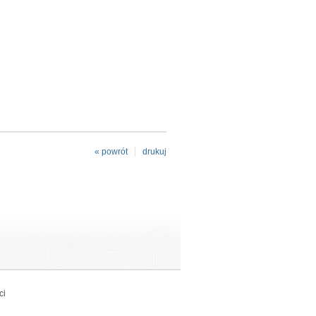
« powrót
drukuj
ci