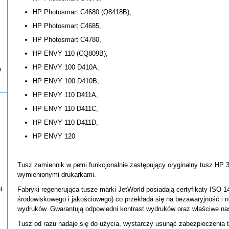
HP Photosmart C4680 (Q8418B),
HP Photosmart C4685,
HP Photosmart C4780,
HP ENVY 110 (CQ809B),
HP ENVY 100 D410A,
P
HP ENVY 100 D410B,
HP ENVY 110 D411A,
HP ENVY 110 D411C,
HP ENVY 110 D411D,
HP ENVY 120
Tusz zamiennik w pełni funkcjonalnie zastępujący oryginalny tusz HP 
wymienionymi drukarkami.
t
Fabryki regenerująca tusze marki JetWorld posiadają certyfikaty ISO 1
środowiskowego i jakościowego) co przekłada się na bezawaryjność i 
wydruków. Gwarantują odpowiedni kontrast wydruków oraz właściwe na
Tusz od razu nadaje się do użycia, wystarczy usunąć zabezpieczenia 