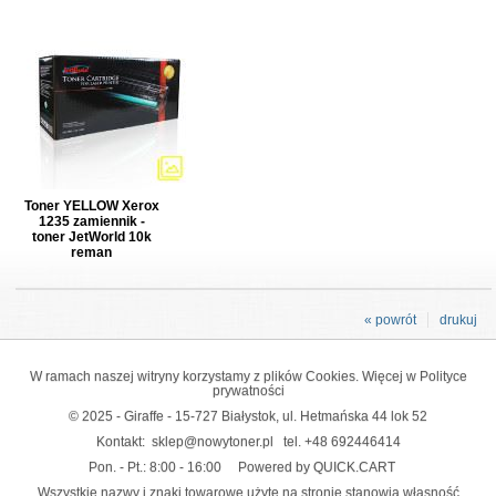
Toner YELLOW Xerox
1235 zamiennik -
toner JetWorld 10k
reman
« powrót
drukuj
W ramach naszej witryny korzystamy z plików Cookies. Więcej w
Polityce
prywatności
© 2025 - Giraffe - 15-727 Białystok, ul. Hetmańska 44 lok 52
Kontakt:
sklep@nowytoner.pl
tel.
+48 692446414
Pon. - Pt.: 8:00 - 16:00
Powered by QUICK.CART
Wszystkie nazwy i znaki towarowe użyte na stronie stanowią własność