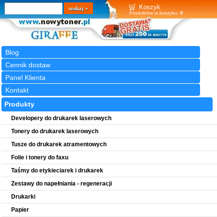
Wyszukiwarka
szukaj
Koszyk
Produktów w koszyku:
0
Blog
Cennik dostaw
Panel Klienta
Kontakt
Produkty
Developery do drukarek laserowych
Tonery do drukarek laserowych
Tusze do drukarek atramentowych
Folie i tonery do faxu
Taśmy do etykieciarek i drukarek
Zestawy do napełniania - regeneracji
Drukarki
Papier