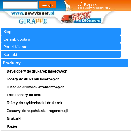
Wyszukiwarka
szukaj
Koszyk
Produktów w koszyku:
0
Blog
Cennik dostaw
Panel Klienta
Kontakt
Produkty
Developery do drukarek laserowych
Tonery do drukarek laserowych
Tusze do drukarek atramentowych
Folie i tonery do faxu
Taśmy do etykieciarek i drukarek
Zestawy do napełniania - regeneracji
Drukarki
Papier