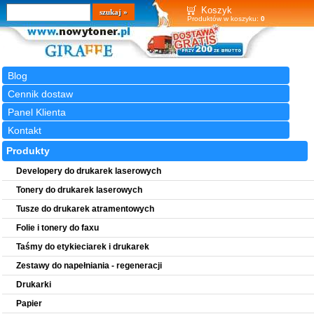
Wyszukiwarka
szukaj
Koszyk
Produktów w koszyku:
0
Blog
Cennik dostaw
Panel Klienta
Kontakt
Produkty
Developery do drukarek laserowych
Tonery do drukarek laserowych
Tusze do drukarek atramentowych
Folie i tonery do faxu
Taśmy do etykieciarek i drukarek
Zestawy do napełniania - regeneracji
Drukarki
Papier