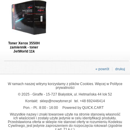
Toner Xerox 3550H
zamiennik - toner
JetWorld 11k
« powrót
drukuj
W ramach naszej witryny korzystamy z plików Cookies. Więcej w
Polityce
prywatności
© 2025 - Giraffe - 15-727 Białystok, ul. Hetmańska 44 lok 52
Kontakt:
sklep@nowytoner.pl
tel.
+48 692446414
Pon. - Pt.: 8:00 - 16:00
Powered by QUICK.CART
Wszystkie nazwy i znaki towarowe użyte na stronie stanowią własność
ich właścicieli i zostały użyte jedynie w celu identyfikacji produktu.
Przedstawiona oferta w sklepie nie stanowi oferty w rozumieniu Kodeksu
Cywilnego, jest jedynie zaproszeniem do rozpoczęcia rokowań (zgodnie
z art. 71 k.c.).