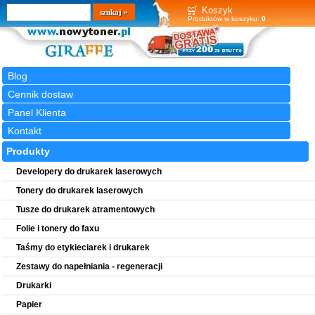
Wyszukiwarka
szukaj
Koszyk
Produktów w koszyku:
0
Blog
Cennik dostaw
Panel Klienta
Kontakt
Produkty
Developery do drukarek laserowych
Tonery do drukarek laserowych
Tusze do drukarek atramentowych
Folie i tonery do faxu
Taśmy do etykieciarek i drukarek
Zestawy do napełniania - regeneracji
Drukarki
Papier