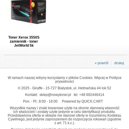
Toner Xerox 3550S
zamiennik - toner
JetWorld 5k
« powrót
drukuj
W ramach naszej witryny korzystamy z plików Cookies. Więcej w
Polityce
prywatności
© 2025 - Giraffe - 15-727 Białystok, ul. Hetmańska 44 lok 52
Kontakt:
sklep@nowytoner.pl
tel.
+48 692446414
Pon. - Pt.: 8:00 - 16:00
Powered by QUICK.CART
Wszystkie nazwy i znaki towarowe użyte na stronie stanowią własność
ich właścicieli i zostały użyte jedynie w celu identyfikacji produktu.
Przedstawiona oferta w sklepie nie stanowi oferty w rozumieniu Kodeksu
Cywilnego, jest jedynie zaproszeniem do rozpoczęcia rokowań (zgodnie
z art. 71 k.c.).