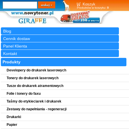
Wyszukiwarka
szukaj
Koszyk
Produktów w koszyku:
0
Blog
Cennik dostaw
Panel Klienta
Kontakt
Produkty
Developery do drukarek laserowych
Tonery do drukarek laserowych
Tusze do drukarek atramentowych
Folie i tonery do faxu
Taśmy do etykieciarek i drukarek
Zestawy do napełniania - regeneracji
Drukarki
Papier