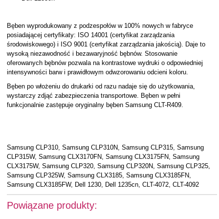
Bęben wyprodukowany z podzespołów w 100% nowych w fabryce
posiadającej certyfikaty: ISO 14001 (certyfikat zarządzania
środowiskowego) i ISO 9001 (certyfikat zarządzania jakością). Daje to
wysoką niezawodność i bezawaryjność bębnów. Stosowanie
oferowanych bębnów pozwala na kontrastowe wydruki o odpowiedniej
intensywności barw i prawidłowym odwzorowaniu odcieni koloru.
Bęben po włożeniu do drukarki od razu nadaje się do użytkowania,
wystarczy zdjąć zabezpieczenia transportowe. Bęben w pełni
funkcjonalnie zastępuje oryginalny bęben Samsung CLT-R409.
Samsung CLP310, Samsung CLP310N, Samsung CLP315, Samsung
CLP315W, Samsung CLX3170FN, Samsung CLX3175FN, Samsung
CLX3175W, Samsung CLP320, Samsung CLP320N, Samsung CLP325,
Samsung CLP325W, Samsung CLX3185, Samsung CLX3185FN,
Samsung CLX3185FW, Dell 1230, Dell 1235cn, CLT-4072, CLT-4092
Powiązane produkty: