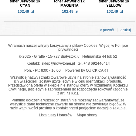
toner JetWorld 1k
toner JetWorld 1k
toner JetWorld 1k
CYAN
MAGENTA
YELLOW
102.49
zł
102.49
zł
102.49
zł
« powrót
drukuj
W ramach naszej witryny korzystamy z plików Cookies. Więcej w
Polityce
prywatności
© 2025 - Giraffe - 15-727 Białystok, ul. Hetmańska 44 lok 52
Kontakt:
sklep@nowytoner.pl
tel.
+48 692446414
Pon. - Pt.: 8:00 - 16:00
Powered by QUICK.CART
Wszystkie nazwy i znaki towarowe użyte na stronie stanowią własność
ich właścicieli i zostały użyte jedynie w celu identyfikacji produktu.
Przedstawiona oferta w sklepie nie stanowi oferty w rozumieniu Kodeksu
Cywilnego, jest jedynie zaproszeniem do rozpoczęcia rokowań (zgodnie
z art. 71 k.c.).
Pomimo dołożenia wszelkich starań nie możemy zagwarantować, że
wszystkie dane techniczne zawarte na stronie nie zawierają błędów. W
razie wątpliwości prosimy o kontakt przed podjęciem decyzji o zakupie.
Lista tuszy i tonerów
Mapa strony