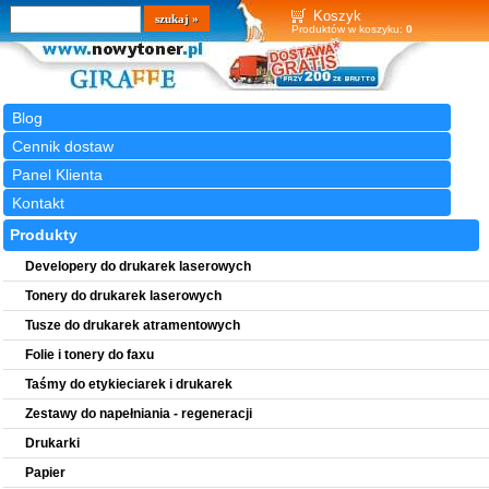
Wyszukiwarka
szukaj
Koszyk
Produktów w koszyku:
0
Blog
Cennik dostaw
Panel Klienta
Kontakt
Produkty
Developery do drukarek laserowych
Tonery do drukarek laserowych
Tusze do drukarek atramentowych
Folie i tonery do faxu
Taśmy do etykieciarek i drukarek
Zestawy do napełniania - regeneracji
Drukarki
Papier