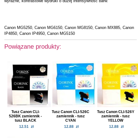
wyraźne, kontrastowe wydruki o dużej intensywność barw.
Canon MG5250, Canon MG6150, Canon MG8150, Canon MX885, Canon
IP4850, Canon IP4950, Canon MG5150
Powiązane produkty:
Tusz Canon CLI-
Tusz Canon CLI-526C
Tusz Canon CLI-526Y
526BK zamiennik -
zamiennik - tusz
zamiennik - tusz
tusz BLACK
CYAN
YELLOW
12.51
zł
12.88
zł
12.88
zł