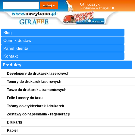
Wyszukiwarka
szukaj
Koszyk
Produktów w koszyku:
0
Blog
Cennik dostaw
Panel Klienta
Kontakt
Produkty
Developery do drukarek laserowych
Tonery do drukarek laserowych
Tusze do drukarek atramentowych
Folie i tonery do faxu
Taśmy do etykieciarek i drukarek
Zestawy do napełniania - regeneracji
Drukarki
Papier