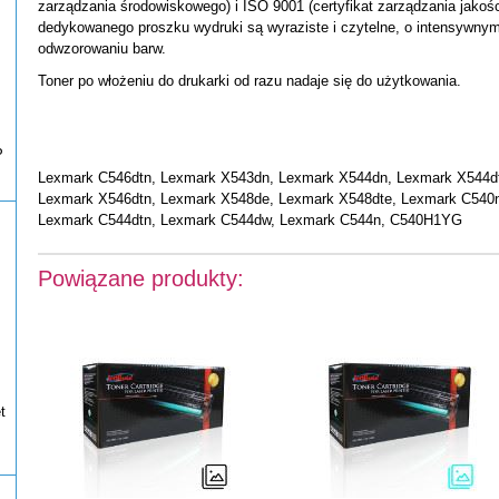
zarządzania środowiskowego) i ISO 9001 (certyfikat zarządzania jakośc
dedykowanego proszku wydruki są wyraziste i czytelne, o intensywny
odwzorowaniu barw.
Toner po włożeniu do drukarki od razu nadaje się do użytkowania.
P
Lexmark C546dtn, Lexmark X543dn, Lexmark X544dn, Lexmark X544d
Lexmark X546dtn, Lexmark X548de, Lexmark X548dte, Lexmark C540
Lexmark C544dtn, Lexmark C544dw, Lexmark C544n, C540H1YG
Powiązane produkty:
t