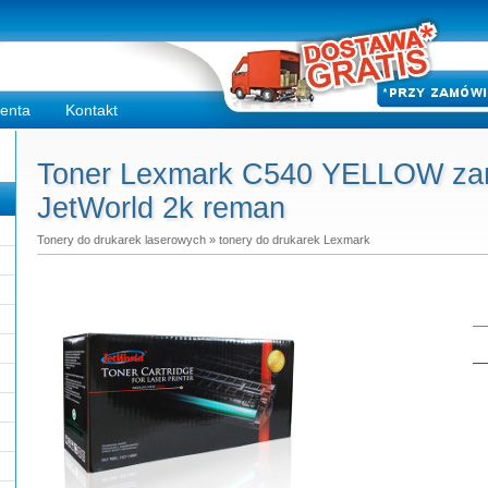
ienta
Kontakt
Toner Lexmark C540 YELLOW zami
JetWorld 2k reman
Tonery do drukarek laserowych
»
tonery do drukarek Lexmark