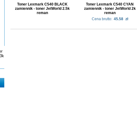
Toner Lexmark C540 BLACK
Toner Lexmark C540 CYAN
zamiennik - toner JetWorld 2.5k
zamiennik - toner JetWorld 2k
reman
reman
Cena brutto:
45.58
zł
er
3k