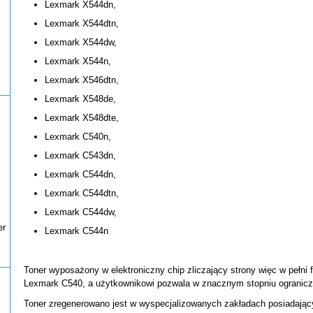
Lexmark X544dn,
Lexmark X544dtn,
Lexmark X544dw,
Lexmark X544n,
Lexmark X546dtn,
Lexmark X548de,
Lexmark X548dte,
Lexmark C540n,
Lexmark C543dn,
Lexmark C544dn,
Lexmark C544dtn,
Lexmark C544dw,
er
Lexmark C544n
Toner wyposażony w elektroniczny chip zliczający strony więc w pełni f
Lexmark C540, a użytkownikowi pozwala w znacznym stopniu ogranicz
Toner zregenerowano jest w wyspecjalizowanych zakładach posiadającyc