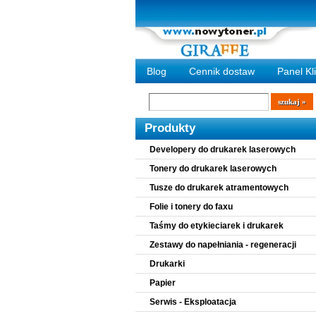
Blog
Cennik dostaw
Panel Kl
Wyszukiwarka
szukaj
Produkty
Developery do drukarek laserowych
Tonery do drukarek laserowych
Tusze do drukarek atramentowych
Folie i tonery do faxu
Taśmy do etykieciarek i drukarek
Zestawy do napełniania - regeneracji
Drukarki
Papier
Serwis - Eksploatacja