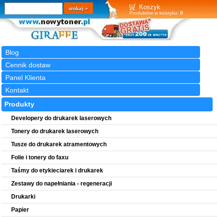
Wyszukiwarka
szukaj
Koszyk
Produktów w koszyku:
0
Blog
Cennik dostaw
Panel Klienta
Kontakt
Produkty
Developery do drukarek laserowych
Tonery do drukarek laserowych
Tusze do drukarek atramentowych
Folie i tonery do faxu
Taśmy do etykieciarek i drukarek
Zestawy do napełniania - regeneracji
Drukarki
Papier