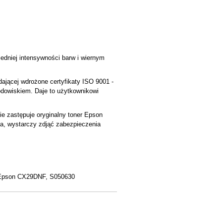
edniej intensywności barw i wiernym
jącej wdrożone certyfikaty ISO 9001 -
rodowiskiem. Daje to użytkownikowi
ie zastępuje oryginalny toner Epson
ia, wystarczy zdjąć zabezpieczenia
Epson CX29DNF, S050630