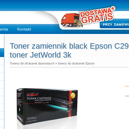
ienta
Kontakt
Toner zamiennik black Epson C2
toner JetWorld 3k
Tonery do drukarek laserowych
»
tonery do drukarek Epson