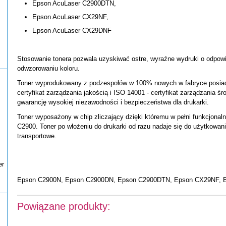
Epson AcuLaser C2900DTN,
Epson AcuLaser CX29NF,
Epson AcuLaser CX29DNF
Stosowanie tonera pozwala uzyskiwać ostre, wyraźne wydruki o odpowi
odwzorowaniu koloru.
Toner wyprodukowany z podzespołów w 100% nowych w fabryce posiada
certyfikat zarządzania jakością i ISO 14001 - certyfikat zarządzania ś
gwarancję wysokiej niezawodności i bezpieczeństwa dla drukarki.
Toner wyposażony w chip zliczający dzięki któremu w pełni funkcjonaln
C2900. Toner po włożeniu do drukarki od razu nadaje się do użytkowan
transportowe.
er
Epson C2900N, Epson C2900DN, Epson C2900DTN, Epson CX29NF, 
Powiązane produkty: