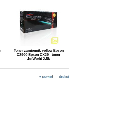
n
Toner zamiennik yellow Epson
C2900 Epson CX29 - toner
JetWorld 2.5k
« powrót
drukuj