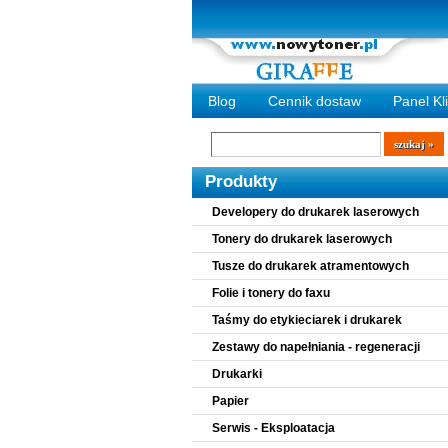
Blog
Cennik dostaw
Panel Kl
Wyszukiwarka
szukaj
Produkty
Developery do drukarek laserowych
Tonery do drukarek laserowych
Tusze do drukarek atramentowych
Folie i tonery do faxu
Taśmy do etykieciarek i drukarek
Zestawy do napełniania - regeneracji
Drukarki
Papier
Serwis - Eksploatacja