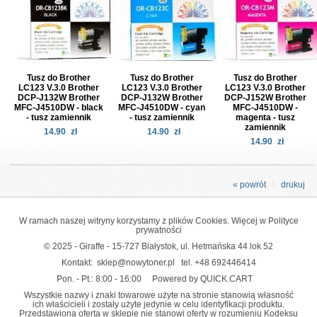
Tusz do Brother
Tusz do Brother
Tusz do Brother
LC123 V.3.0 Brother
LC123 V.3.0 Brother
LC123 V.3.0 Brother
DCP-J132W Brother
DCP-J132W Brother
DCP-J152W Brother
MFC-J4510DW - black
MFC-J4510DW - cyan
MFC-J4510DW -
- tusz zamiennik
- tusz zamiennik
magenta - tusz
zamiennik
14.90
zł
14.90
zł
14.90
zł
« powrót
drukuj
W ramach naszej witryny korzystamy z plików Cookies. Więcej w
Polityce
prywatności
© 2025 - Giraffe - 15-727 Białystok, ul. Hetmańska 44 lok 52
Kontakt:
sklep@nowytoner.pl
tel.
+48 692446414
Pon. - Pt.: 8:00 - 16:00
Powered by QUICK.CART
Wszystkie nazwy i znaki towarowe użyte na stronie stanowią własność
ich właścicieli i zostały użyte jedynie w celu identyfikacji produktu.
Przedstawiona oferta w sklepie nie stanowi oferty w rozumieniu Kodeksu