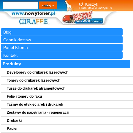
Wyszukiwarka
szukaj
Koszyk
Produktów w koszyku:
0
Blog
Cennik dostaw
Panel Klienta
Kontakt
Produkty
Developery do drukarek laserowych
Tonery do drukarek laserowych
Tusze do drukarek atramentowych
Folie i tonery do faxu
Taśmy do etykieciarek i drukarek
Zestawy do napełniania - regeneracji
Drukarki
Papier