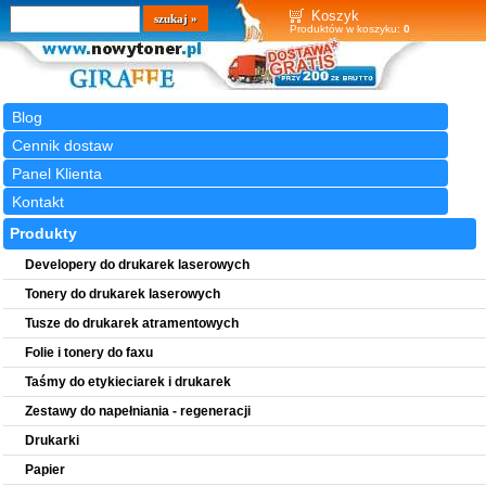
Wyszukiwarka
szukaj
Koszyk
Produktów w koszyku:
0
Blog
Cennik dostaw
Panel Klienta
Kontakt
Produkty
Developery do drukarek laserowych
Tonery do drukarek laserowych
Tusze do drukarek atramentowych
Folie i tonery do faxu
Taśmy do etykieciarek i drukarek
Zestawy do napełniania - regeneracji
Drukarki
Papier