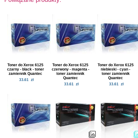
Toner do Xerox 6125
Toner do Xerox 6125
Toner do Xerox 6125
czarny - black - toner
czerwony - magenta -
niebieski - cyan -
zamiennik Quantec
toner zamiennik
toner zamiennik
Quantec
Quantec
33.61
zł
33.61
zł
33.61
zł