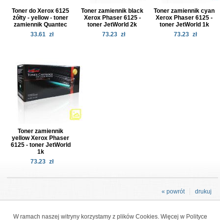
Toner do Xerox 6125
Toner zamiennik black
Toner zamiennik cyan
żółty - yellow - toner
Xerox Phaser 6125 -
Xerox Phaser 6125 -
zamiennik Quantec
toner JetWorld 2k
toner JetWorld 1k
33.61
zł
73.23
zł
73.23
zł
Toner zamiennik
yellow Xerox Phaser
6125 - toner JetWorld
1k
73.23
zł
« powrót
drukuj
W ramach naszej witryny korzystamy z plików Cookies. Więcej w
Polityce