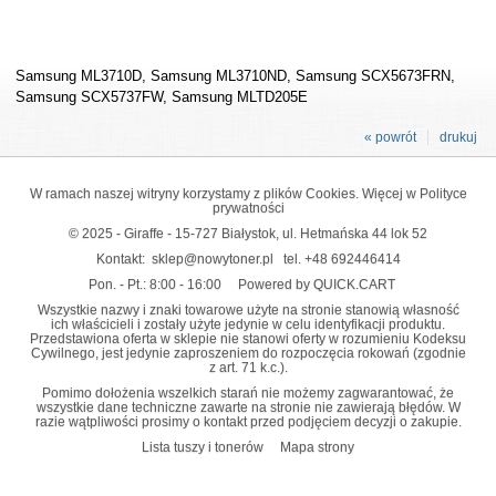
Samsung ML3710D, Samsung ML3710ND, Samsung SCX5673FRN,
Samsung SCX5737FW, Samsung MLTD205E
« powrót
drukuj
W ramach naszej witryny korzystamy z plików Cookies. Więcej w
Polityce
prywatności
© 2025 - Giraffe - 15-727 Białystok, ul. Hetmańska 44 lok 52
Kontakt:
sklep@nowytoner.pl
tel.
+48 692446414
Pon. - Pt.: 8:00 - 16:00
Powered by QUICK.CART
Wszystkie nazwy i znaki towarowe użyte na stronie stanowią własność
ich właścicieli i zostały użyte jedynie w celu identyfikacji produktu.
Przedstawiona oferta w sklepie nie stanowi oferty w rozumieniu Kodeksu
Cywilnego, jest jedynie zaproszeniem do rozpoczęcia rokowań (zgodnie
z art. 71 k.c.).
Pomimo dołożenia wszelkich starań nie możemy zagwarantować, że
wszystkie dane techniczne zawarte na stronie nie zawierają błędów. W
razie wątpliwości prosimy o kontakt przed podjęciem decyzji o zakupie.
Lista tuszy i tonerów
Mapa strony