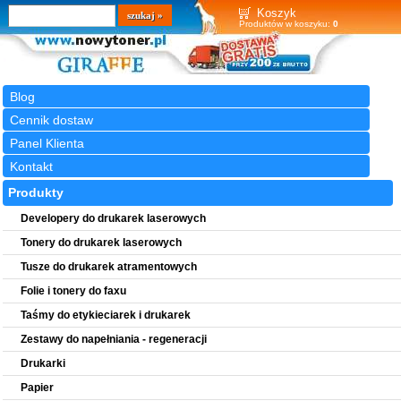
Wyszukiwarka
szukaj
Koszyk
Produktów w koszyku:
0
Blog
Cennik dostaw
Panel Klienta
Kontakt
Produkty
Developery do drukarek laserowych
Tonery do drukarek laserowych
Tusze do drukarek atramentowych
Folie i tonery do faxu
Taśmy do etykieciarek i drukarek
Zestawy do napełniania - regeneracji
Drukarki
Papier