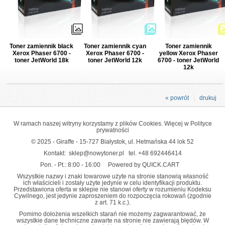
Toner zamiennik black
Toner zamiennik cyan
Toner zamiennik
Xerox Phaser 6700 -
Xerox Phaser 6700 -
yellow Xerox Phaser
toner JetWorld 18k
toner JetWorld 12k
6700 - toner JetWorld
12k
« powrót
drukuj
W ramach naszej witryny korzystamy z plików Cookies. Więcej w
Polityce
prywatności
© 2025 - Giraffe - 15-727 Białystok, ul. Hetmańska 44 lok 52
Kontakt:
sklep@nowytoner.pl
tel.
+48 692446414
Pon. - Pt.: 8:00 - 16:00
Powered by QUICK.CART
Wszystkie nazwy i znaki towarowe użyte na stronie stanowią własność
ich właścicieli i zostały użyte jedynie w celu identyfikacji produktu.
Przedstawiona oferta w sklepie nie stanowi oferty w rozumieniu Kodeksu
Cywilnego, jest jedynie zaproszeniem do rozpoczęcia rokowań (zgodnie
z art. 71 k.c.).
Pomimo dołożenia wszelkich starań nie możemy zagwarantować, że
wszystkie dane techniczne zawarte na stronie nie zawierają błędów. W