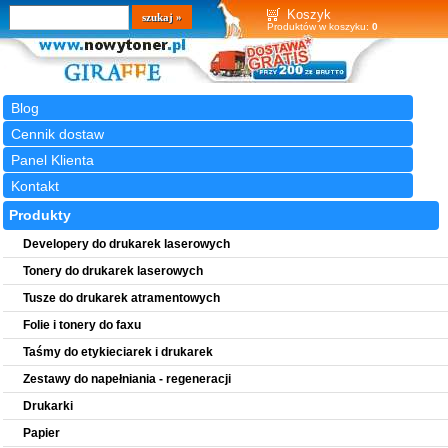
Wyszukiwarka
szukaj
Koszyk
Produktów w koszyku:
0
Blog
Cennik dostaw
Panel Klienta
Kontakt
Produkty
Developery do drukarek laserowych
Tonery do drukarek laserowych
Tusze do drukarek atramentowych
Folie i tonery do faxu
Taśmy do etykieciarek i drukarek
Zestawy do napełniania - regeneracji
Drukarki
Papier