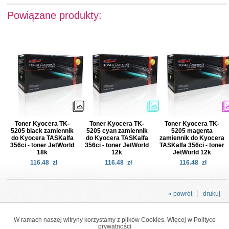
Powiązane produkty:
Toner Kyocera TK-
Toner Kyocera TK-
Toner Kyocera TK-
5205 black zamiennik
5205 cyan zamiennik
5205 magenta
do Kyocera TASKalfa
do Kyocera TASKalfa
zamiennik do Kyocera
356ci - toner JetWorld
356ci - toner JetWorld
TASKalfa 356ci - toner
18k
12k
JetWorld 12k
116.48
zł
116.48
zł
116.48
zł
« powrót
drukuj
W ramach naszej witryny korzystamy z plików Cookies. Więcej w
Polityce
prywatności