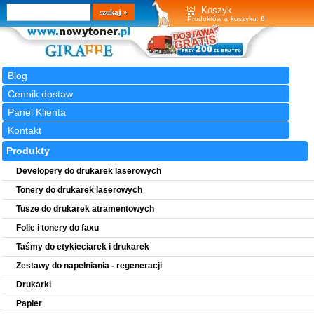
Wyszukiwarka
szukaj
Koszyk
Produktów w koszyku:
0
Blog
Cennik dostaw
Panel Klienta
Kontakt
Produkty
Developery do drukarek laserowych
Tonery do drukarek laserowych
Tusze do drukarek atramentowych
Folie i tonery do faxu
Taśmy do etykieciarek i drukarek
Zestawy do napełniania - regeneracji
Drukarki
Papier