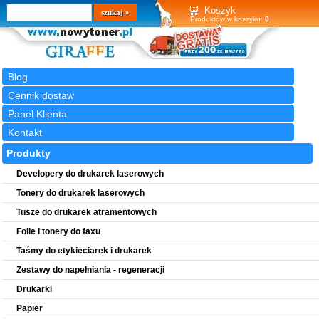
Wyszukiwarka
szukaj
Koszyk
Produktów w koszyku:
0
Blog
Cennik dostaw
Panel Klienta
Kontakt
Produkty
Developery do drukarek laserowych
Tonery do drukarek laserowych
Tusze do drukarek atramentowych
Folie i tonery do faxu
Taśmy do etykieciarek i drukarek
Zestawy do napełniania - regeneracji
Drukarki
Papier