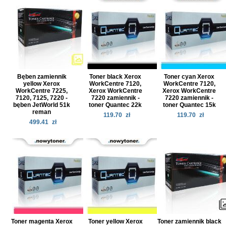
Bęben zamiennik
Toner black Xerox
Toner cyan Xerox
yellow Xerox
WorkCentre 7120,
WorkCentre 7120,
WorkCentre 7225,
Xerox WorkCentre
Xerox WorkCentre
7120, 7125, 7220 -
7220 zamiennik -
7220 zamiennik -
bęben JetWorld 51k
toner Quantec 22k
toner Quantec 15k
reman
119.70
zł
119.70
zł
499.41
zł
Toner magenta Xerox
Toner yellow Xerox
Toner zamiennik black