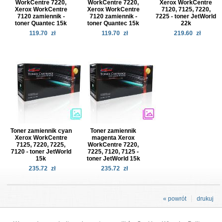
WorkCentre 7220,
WorkCentre 7220,
Xerox WorkCentre
Xerox WorkCentre
Xerox WorkCentre
7120, 7125, 7220,
7120 zamiennik -
7120 zamiennik -
7225 - toner JetWorld
toner Quantec 15k
toner Quantec 15k
22k
119.70
zł
119.70
zł
219.60
zł
Toner zamiennik cyan
Toner zamiennik
Xerox WorkCentre
magenta Xerox
7125, 7220, 7225,
WorkCentre 7220,
7120 - toner JetWorld
7225, 7120, 7125 -
15k
toner JetWorld 15k
235.72
zł
235.72
zł
« powrót
drukuj