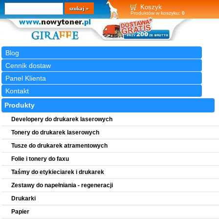
Wyszukiwarka
szukaj
Koszyk
Produktów w koszyku:
0
Blog
Cennik dostaw
Panel Klienta
Kontakt
Produkty
Developery do drukarek laserowych
Tonery do drukarek laserowych
Tusze do drukarek atramentowych
Folie i tonery do faxu
Taśmy do etykieciarek i drukarek
Zestawy do napełniania - regeneracji
Drukarki
Papier