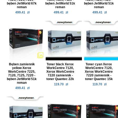
bęben JetWorld 67k
bęben JetWorld 51k
bęben JetWorld 51k
reman
reman
reman
499.41
zł
499.41
zł
499.41
zł
Bęben zamiennik
Toner black Xerox
Toner cyan Xerox
yellow Xerox
WorkCentre 7120,
WorkCentre 7120,
WorkCentre 7225,
Xerox WorkCentre
Xerox WorkCentre
7120, 7125, 7220 -
7220 zamiennik -
7220 zamiennik -
bęben JetWorld 51k
toner Quantec 22k
toner Quantec 15k
reman
119.70
zł
119.70
zł
499.41
zł