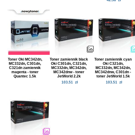
42.38
zł
Toner Oki MC342dn,
Toner zamiennik black
Toner zamiennik cyan
MC332dn, C301dn,
Oki C301dn, C321dn,
Oki C321dn,
C321dn zamiennik
MC332dn, MC342dn,
MC332dn, MC342dn,
magenta - toner
MC342dnw - toner
MC342dnw, C301dn -
Quantec 1.5k
JetWorld 2.2k
toner JetWorld 1.5k
103.51
zł
103.51
zł