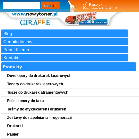
Wyszukiwarka
szukaj
Koszyk
Produktów w koszyku:
0
Blog
Cennik dostaw
Panel Klienta
Kontakt
Produkty
Developery do drukarek laserowych
Tonery do drukarek laserowych
Tusze do drukarek atramentowych
Folie i tonery do faxu
Taśmy do etykieciarek i drukarek
Zestawy do napełniania - regeneracji
Drukarki
Papier