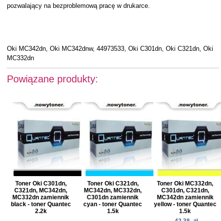
pozwalający na bezproblemową pracę w drukarce.
Oki MC342dn, Oki MC342dnw, 44973533, Oki C301dn, Oki C321dn, Oki
MC332dn
Powiązane produkty:
Toner Oki C301dn,
Toner Oki C321dn,
Toner Oki MC332dn,
C321dn, MC342dn,
MC342dn, MC332dn,
C301dn, C321dn,
MC332dn zamiennik
C301dn zamiennik
MC342dn zamiennik
black - toner Quantec
cyan - toner Quantec
yellow - toner Quantec
2.2k
1.5k
1.5k