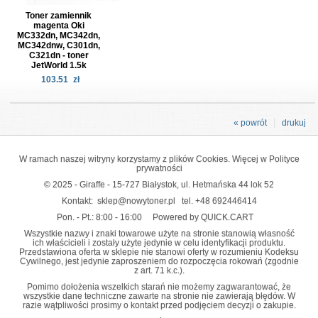
Toner zamiennik
magenta Oki
MC332dn, MC342dn,
MC342dnw, C301dn,
C321dn - toner
JetWorld 1.5k
103.51
zł
« powrót
drukuj
W ramach naszej witryny korzystamy z plików Cookies. Więcej w
Polityce
prywatności
© 2025 - Giraffe - 15-727 Białystok, ul. Hetmańska 44 lok 52
Kontakt:
sklep@nowytoner.pl
tel.
+48 692446414
Pon. - Pt.: 8:00 - 16:00
Powered by QUICK.CART
Wszystkie nazwy i znaki towarowe użyte na stronie stanowią własność
ich właścicieli i zostały użyte jedynie w celu identyfikacji produktu.
Przedstawiona oferta w sklepie nie stanowi oferty w rozumieniu Kodeksu
Cywilnego, jest jedynie zaproszeniem do rozpoczęcia rokowań (zgodnie
z art. 71 k.c.).
Pomimo dołożenia wszelkich starań nie możemy zagwarantować, że
wszystkie dane techniczne zawarte na stronie nie zawierają błędów. W
razie wątpliwości prosimy o kontakt przed podjęciem decyzji o zakupie.