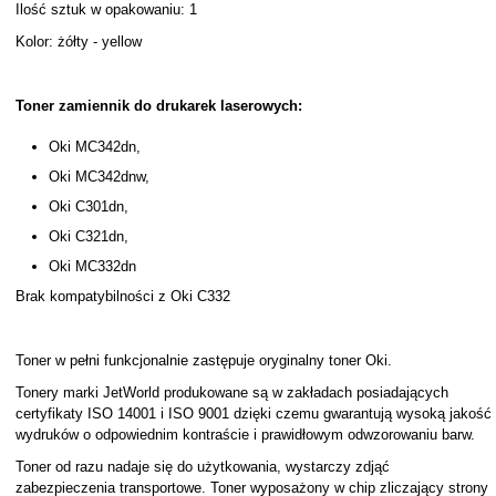
Ilość sztuk w opakowaniu: 1
Kolor: żółty - yellow
Toner zamiennik do drukarek laserowych:
Oki MC342dn,
Oki MC342dnw,
Oki C301dn,
Oki C321dn,
Oki MC332dn
Brak kompatybilności z Oki C332
Toner w pełni funkcjonalnie zastępuje oryginalny toner Oki.
Tonery marki JetWorld produkowane są w zakładach posiadających
certyfikaty ISO 14001 i ISO 9001 dzięki czemu gwarantują wysoką jakość
wydruków o odpowiednim kontraście i prawidłowym odwzorowaniu barw.
Toner od razu nadaje się do użytkowania, wystarczy zdjąć
zabezpieczenia transportowe. Toner wyposażony w chip zliczający strony