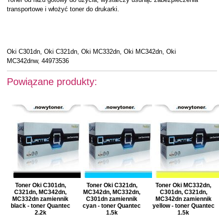
transportowe i włożyć toner do drukarki.
Oki C301dn, Oki C321dn, Oki MC332dn, Oki MC342dn, Oki
MC342dnw, 44973536
Powiązane produkty:
Toner Oki C301dn,
Toner Oki C321dn,
Toner Oki MC332dn,
C321dn, MC342dn,
MC342dn, MC332dn,
C301dn, C321dn,
MC332dn zamiennik
C301dn zamiennik
MC342dn zamiennik
black - toner Quantec
cyan - toner Quantec
yellow - toner Quantec
2.2k
1.5k
1.5k