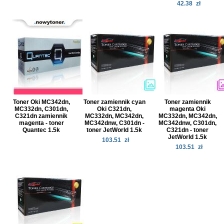
42.38
zł
Toner Oki MC342dn,
Toner zamiennik cyan
Toner zamiennik
MC332dn, C301dn,
Oki C321dn,
magenta Oki
C321dn zamiennik
MC332dn, MC342dn,
MC332dn, MC342dn,
magenta - toner
MC342dnw, C301dn -
MC342dnw, C301dn,
Quantec 1.5k
toner JetWorld 1.5k
C321dn - toner
JetWorld 1.5k
103.51
zł
103.51
zł