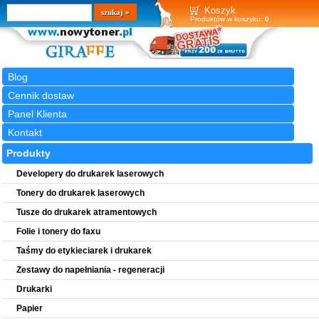
Wyszukiwarka
szukaj
Koszyk
Produktów w koszyku:
0
Blog
Cennik dostaw
Panel Klienta
Kontakt
Produkty
Developery do drukarek laserowych
Tonery do drukarek laserowych
Tusze do drukarek atramentowych
Folie i tonery do faxu
Taśmy do etykieciarek i drukarek
Zestawy do napełniania - regeneracji
Drukarki
Papier