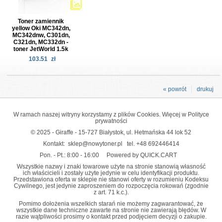
Toner zamiennik
yellow Oki MC342dn,
MC342dnw, C301dn,
C321dn, MC332dn -
toner JetWorld 1.5k
103.51
zł
« powrót
drukuj
W ramach naszej witryny korzystamy z plików Cookies. Więcej w
Polityce
prywatności
© 2025 - Giraffe - 15-727 Białystok, ul. Hetmańska 44 lok 52
Kontakt:
sklep@nowytoner.pl
tel.
+48 692446414
Pon. - Pt.: 8:00 - 16:00
Powered by QUICK.CART
Wszystkie nazwy i znaki towarowe użyte na stronie stanowią własność
ich właścicieli i zostały użyte jedynie w celu identyfikacji produktu.
Przedstawiona oferta w sklepie nie stanowi oferty w rozumieniu Kodeksu
Cywilnego, jest jedynie zaproszeniem do rozpoczęcia rokowań (zgodnie
z art. 71 k.c.).
Pomimo dołożenia wszelkich starań nie możemy zagwarantować, że
wszystkie dane techniczne zawarte na stronie nie zawierają błędów. W
razie wątpliwości prosimy o kontakt przed podjęciem decyzji o zakupie.