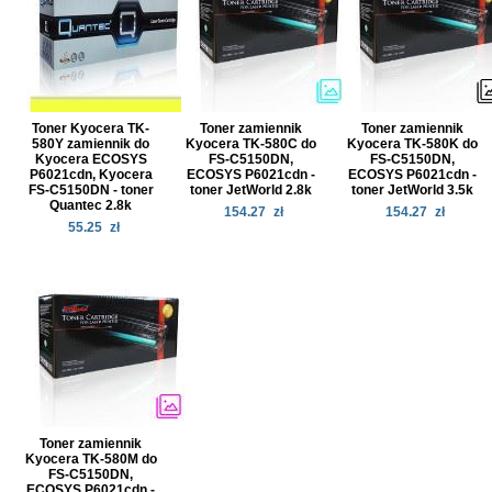
Toner Kyocera TK-
Toner zamiennik
Toner zamiennik
580Y zamiennik do
Kyocera TK-580C do
Kyocera TK-580K do
Kyocera ECOSYS
FS-C5150DN,
FS-C5150DN,
P6021cdn, Kyocera
ECOSYS P6021cdn -
ECOSYS P6021cdn -
FS-C5150DN - toner
toner JetWorld 2.8k
toner JetWorld 3.5k
Quantec 2.8k
154.27
zł
154.27
zł
55.25
zł
Toner zamiennik
Kyocera TK-580M do
FS-C5150DN,
ECOSYS P6021cdn -