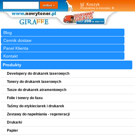
Wyszukiwarka
szukaj
Koszyk
Produktów w koszyku:
0
Blog
Cennik dostaw
Panel Klienta
Kontakt
Produkty
Developery do drukarek laserowych
Tonery do drukarek laserowych
Tusze do drukarek atramentowych
Folie i tonery do faxu
Taśmy do etykieciarek i drukarek
Zestawy do napełniania - regeneracji
Drukarki
Papier