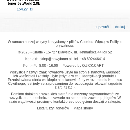
toner JetWorld 2.8k
154.27
zł
« powrót
drukuj
W ramach naszej witryny korzystamy z plików Cookies. Więcej w
Polityce
prywatności
© 2025 - Giraffe - 15-727 Białystok, ul. Hetmańska 44 lok 52
Kontakt:
sklep@nowytoner.pl
tel.
+48 692446414
Pon. - Pt.: 8:00 - 16:00
Powered by QUICK.CART
Wszystkie nazwy i znaki towarowe użyte na stronie stanowią własność
ich właścicieli i zostały użyte jedynie w celu identyfikacji produktu.
Przedstawiona oferta w sklepie nie stanowi oferty w rozumieniu Kodeksu
Cywilnego, jest jedynie zaproszeniem do rozpoczęcia rokowań (zgodnie
z art. 71 k.c.).
Pomimo dołożenia wszelkich starań nie możemy zagwarantować, że
wszystkie dane techniczne zawarte na stronie nie zawierają błędów. W
razie wątpliwości prosimy o kontakt przed podjęciem decyzji o zakupie.
Lista tuszy i tonerów
Mapa strony