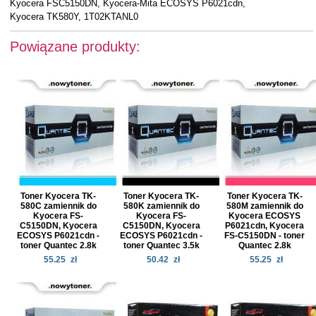
Kyocera FSC5150DN, Kyocera-Mita ECOSYS P6021cdn,
Kyocera TK580Y, 1T02KTANL0
Powiązane produkty:
Toner Kyocera TK-
Toner Kyocera TK-
Toner Kyocera TK-
580C zamiennik do
580K zamiennik do
580M zamiennik do
Kyocera FS-
Kyocera FS-
Kyocera ECOSYS
C5150DN, Kyocera
C5150DN, Kyocera
P6021cdn, Kyocera
ECOSYS P6021cdn -
ECOSYS P6021cdn -
FS-C5150DN - toner
toner Quantec 2.8k
toner Quantec 3.5k
Quantec 2.8k
55.25
zł
50.42
zł
55.25
zł