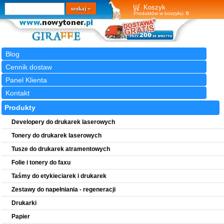
Wyszukiwarka
szukaj
Koszyk
Produktów w koszyku:
0
Blog
Cennik dostaw
Panel Klienta
Kontakt
Produkty
Developery do drukarek laserowych
Tonery do drukarek laserowych
Tusze do drukarek atramentowych
Folie i tonery do faxu
Taśmy do etykieciarek i drukarek
Zestawy do napełniania - regeneracji
Drukarki
Papier