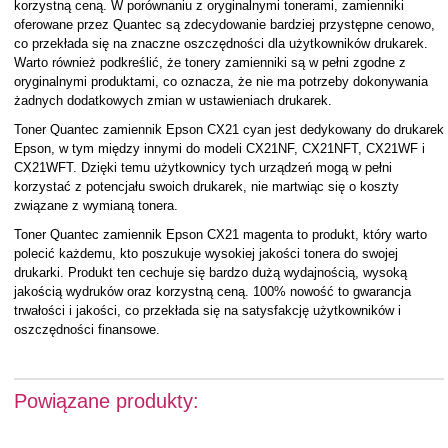
korzystną ceną. W porównaniu z oryginalnymi tonerami, zamienniki
oferowane przez Quantec są zdecydowanie bardziej przystępne cenowo,
co przekłada się na znaczne oszczędności dla użytkowników drukarek.
Warto również podkreślić, że tonery zamienniki są w pełni zgodne z
oryginalnymi produktami, co oznacza, że nie ma potrzeby dokonywania
żadnych dodatkowych zmian w ustawieniach drukarek.
Toner Quantec zamiennik Epson CX21 cyan jest dedykowany do drukarek
Epson, w tym między innymi do modeli CX21NF, CX21NFT, CX21WF i
CX21WFT. Dzięki temu użytkownicy tych urządzeń mogą w pełni
korzystać z potencjału swoich drukarek, nie martwiąc się o koszty
związane z wymianą tonera.
Toner Quantec zamiennik Epson CX21 magenta to produkt, który warto
polecić każdemu, kto poszukuje wysokiej jakości tonera do swojej
drukarki. Produkt ten cechuje się bardzo dużą wydajnością, wysoką
jakością wydruków oraz korzystną ceną. 100% nowość to gwarancja
trwałości i jakości, co przekłada się na satysfakcję użytkowników i
oszczędności finansowe.
Powiązane produkty: