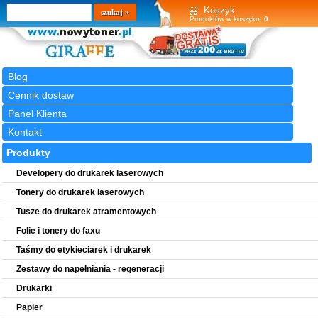
Wyszukiwarka
szukaj
Koszyk
Produktów w koszyku:
0
Blog
Cennik dostaw
Panel Klienta
Kontakt
Produkty
Developery do drukarek laserowych
Tonery do drukarek laserowych
Tusze do drukarek atramentowych
Folie i tonery do faxu
Taśmy do etykieciarek i drukarek
Zestawy do napełniania - regeneracji
Drukarki
Papier