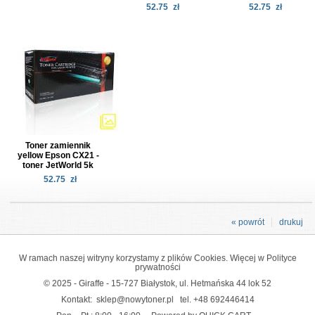
52.75
zł
52.75
zł
Toner zamiennik
yellow Epson CX21 -
toner JetWorld 5k
52.75
zł
« powrót
drukuj
W ramach naszej witryny korzystamy z plików Cookies. Więcej w
Polityce
prywatności
© 2025 - Giraffe - 15-727 Białystok, ul. Hetmańska 44 lok 52
Kontakt:
sklep@nowytoner.pl
tel.
+48 692446414