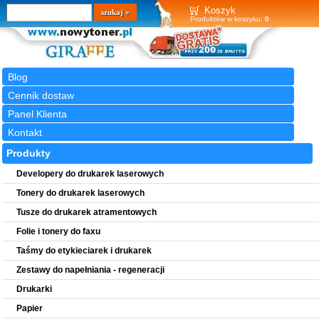
Wyszukiwarka
szukaj
Koszyk
Produktów w koszyku:
0
Blog
Cennik dostaw
Panel Klienta
Kontakt
Produkty
Developery do drukarek laserowych
Tonery do drukarek laserowych
Tusze do drukarek atramentowych
Folie i tonery do faxu
Taśmy do etykieciarek i drukarek
Zestawy do napełniania - regeneracji
Drukarki
Papier