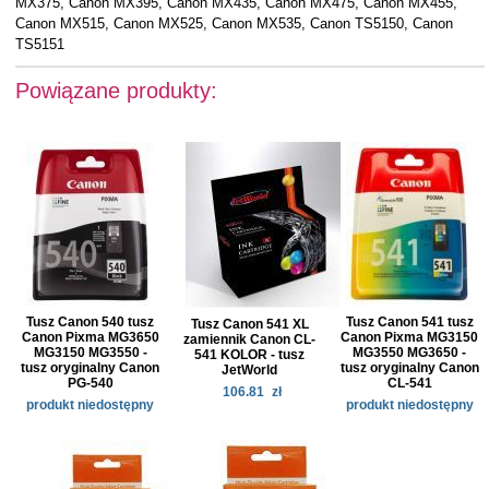
MX375, Canon MX395, Canon MX435, Canon MX475, Canon MX455,
Canon MX515, Canon MX525, Canon MX535, Canon TS5150, Canon
TS5151
Powiązane produkty:
Tusz Canon 540 tusz
Tusz Canon 541 tusz
Tusz Canon 541 XL
Canon Pixma MG3650
Canon Pixma MG3150
zamiennik Canon CL-
MG3150 MG3550 -
MG3550 MG3650 -
541 KOLOR - tusz
tusz oryginalny Canon
tusz oryginalny Canon
JetWorld
PG-540
CL-541
106.81
zł
produkt niedostępny
produkt niedostępny