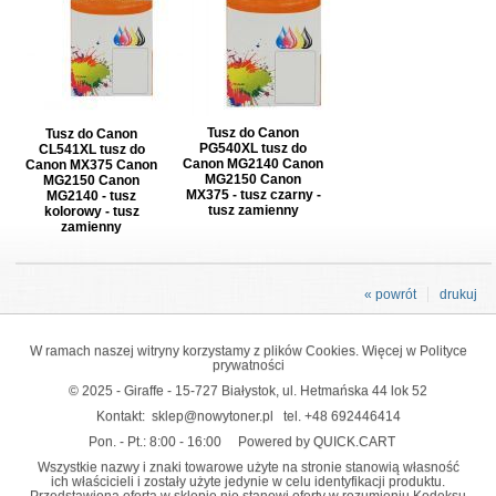
Tusz do Canon
Tusz do Canon
PG540XL tusz do
CL541XL tusz do
Canon MG2140 Canon
Canon MX375 Canon
MG2150 Canon
MG2150 Canon
MX375 - tusz czarny -
MG2140 - tusz
tusz zamienny
kolorowy - tusz
zamienny
« powrót
drukuj
W ramach naszej witryny korzystamy z plików Cookies. Więcej w
Polityce
prywatności
© 2025 - Giraffe - 15-727 Białystok, ul. Hetmańska 44 lok 52
Kontakt:
sklep@nowytoner.pl
tel.
+48 692446414
Pon. - Pt.: 8:00 - 16:00
Powered by QUICK.CART
Wszystkie nazwy i znaki towarowe użyte na stronie stanowią własność
ich właścicieli i zostały użyte jedynie w celu identyfikacji produktu.
Przedstawiona oferta w sklepie nie stanowi oferty w rozumieniu Kodeksu