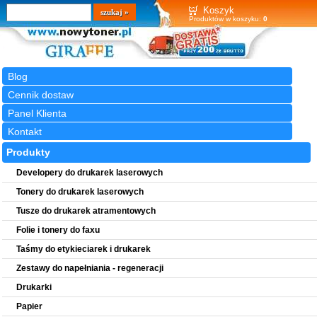
Wyszukiwarka
szukaj
Koszyk
Produktów w koszyku:
0
Blog
Cennik dostaw
Panel Klienta
Kontakt
Produkty
Developery do drukarek laserowych
Tonery do drukarek laserowych
Tusze do drukarek atramentowych
Folie i tonery do faxu
Taśmy do etykieciarek i drukarek
Zestawy do napełniania - regeneracji
Drukarki
Papier