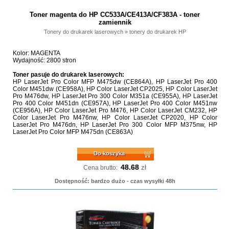
Toner magenta do HP CC533A/CE413A/CF383A - toner
zamiennik
Tonery do drukarek laserowych
»
tonery do drukarek HP
Kolor: MAGENTA
Wydajność: 2800 stron
Toner pasuje do drukarek laserowych:
HP LaserJet Pro Color MFP M475dw (CE864A), HP LaserJet Pro 400
Color M451dw (CE958A), HP Color LaserJet CP2025, HP Color LaserJet
Pro M476dw, HP LaserJet Pro 300 Color M351a (CE955A), HP LaserJet
Pro 400 Color M451dn (CE957A), HP LaserJet Pro 400 Color M451nw
(CE956A), HP Color LaserJet Pro M476, HP Color LaserJet CM232, HP
Color LaserJet Pro M476nw, HP Color LaserJet CP2020, HP Color
LaserJet Pro M476dn, HP LaserJet Pro 300 Color MFP M375nw, HP
LaserJet Pro Color MFP M475dn (CE863A)
Do koszyka
48.68
zł
Cena brutto:
Dostępność: bardzo dużo - czas wysyłki 48h