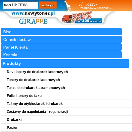
Wyszukiwarka
szukaj
Koszyk
Produktów w koszyku:
0
Blog
Cennik dostaw
Panel Klienta
Kontakt
Produkty
Developery do drukarek laserowych
Tonery do drukarek laserowych
Tusze do drukarek atramentowych
Folie i tonery do faxu
Taśmy do etykieciarek i drukarek
Zestawy do napełniania - regeneracji
Drukarki
Papier