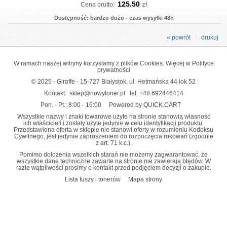
125.50
zł
Cena brutto:
Dostępność: bardzo dużo - czas wysyłki 48h
« powrót
drukuj
W ramach naszej witryny korzystamy z plików Cookies. Więcej w
Polityce
prywatności
© 2025 - Giraffe - 15-727 Białystok, ul. Hetmańska 44 lok 52
Kontakt:
sklep@nowytoner.pl
tel.
+48 692446414
Pon. - Pt.: 8:00 - 16:00
Powered by QUICK.CART
Wszystkie nazwy i znaki towarowe użyte na stronie stanowią własność
ich właścicieli i zostały użyte jedynie w celu identyfikacji produktu.
Przedstawiona oferta w sklepie nie stanowi oferty w rozumieniu Kodeksu
Cywilnego, jest jedynie zaproszeniem do rozpoczęcia rokowań (zgodnie
z art. 71 k.c.).
Pomimo dołożenia wszelkich starań nie możemy zagwarantować, że
wszystkie dane techniczne zawarte na stronie nie zawierają błędów. W
razie wątpliwości prosimy o kontakt przed podjęciem decyzji o zakupie.
Lista tuszy i tonerów
Mapa strony