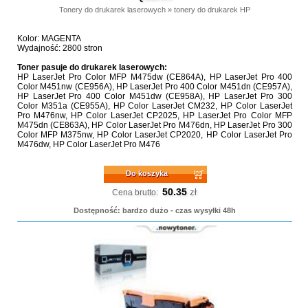
Tonery do drukarek laserowych
»
tonery do drukarek HP
Kolor: MAGENTA
Wydajność: 2800 stron
Toner pasuje do drukarek laserowych:
HP LaserJet Pro Color MFP M475dw (CE864A), HP LaserJet Pro 400
Color M451nw (CE956A), HP LaserJet Pro 400 Color M451dn (CE957A),
HP LaserJet Pro 400 Color M451dw (CE958A), HP LaserJet Pro 300
Color M351a (CE955A), HP Color LaserJet CM232, HP Color LaserJet
Pro M476nw, HP Color LaserJet CP2025, HP LaserJet Pro Color MFP
M475dn (CE863A), HP Color LaserJet Pro M476dn, HP LaserJet Pro 300
Color MFP M375nw, HP Color LaserJet CP2020, HP Color LaserJet Pro
M476dw, HP Color LaserJet Pro M476
Do koszyka
50.35
zł
Cena brutto:
Dostępność: bardzo dużo - czas wysyłki 48h