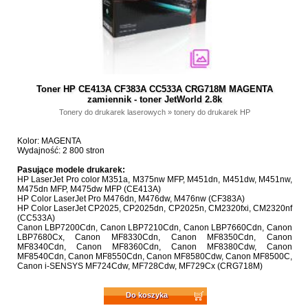
Toner HP CE413A CF383A CC533A CRG718M MAGENTA
zamiennik - toner JetWorld 2.8k
Tonery do drukarek laserowych
»
tonery do drukarek HP
Kolor: MAGENTA
Wydajność: 2 800 stron
Pasujące modele drukarek:
HP LaserJet Pro color M351a, M375nw MFP, M451dn, M451dw, M451nw,
M475dn MFP, M475dw MFP (CE413A)
HP Color LaserJet Pro M476dn, M476dw, M476nw (CF383A)
HP Color LaserJet CP2025, CP2025dn, CP2025n, CM2320fxi, CM2320nf
(CC533A)
Canon LBP7200Cdn, Canon LBP7210Cdn, Canon LBP7660Cdn, Canon
LBP7680Cx, Canon MF8330Cdn, Canon MF8350Cdn, Canon
MF8340Cdn, Canon MF8360Cdn, Canon MF8380Cdw, Canon
MF8540Cdn, Canon MF8550Cdn, Canon MF8580Cdw, Canon MF8500C,
Canon i-SENSYS MF724Cdw, MF728Cdw, MF729Cx (CRG718M)
Do koszyka