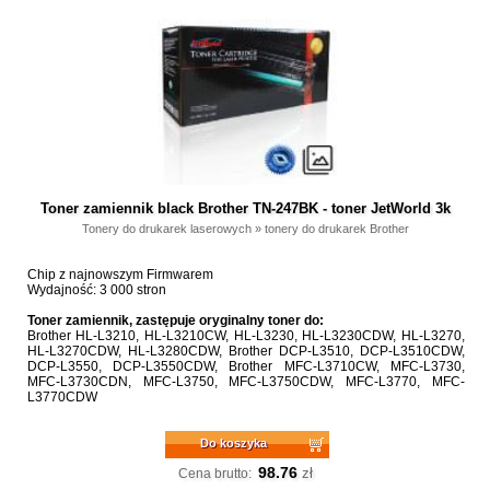
Toner zamiennik black Brother TN-247BK - toner JetWorld 3k
Tonery do drukarek laserowych
»
tonery do drukarek Brother
Chip z najnowszym Firmwarem
Wydajność: 3 000 stron
Toner zamiennik, zastępuje oryginalny toner do:
Brother HL-L3210, HL-L3210CW, HL-L3230, HL-L3230CDW, HL-L3270,
HL-L3270CDW, HL-L3280CDW, Brother DCP-L3510, DCP-L3510CDW,
DCP-L3550, DCP-L3550CDW, Brother MFC-L3710CW, MFC-L3730,
MFC-L3730CDN, MFC-L3750, MFC-L3750CDW, MFC-L3770, MFC-
L3770CDW
Do koszyka
98.76
zł
Cena brutto: