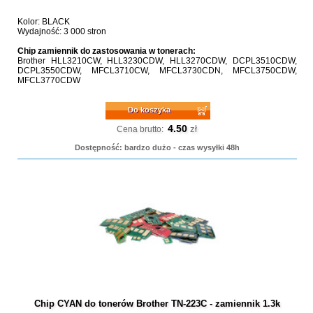
Kolor: BLACK
Wydajność: 3 000 stron
Chip zamiennik do zastosowania w tonerach:
Brother HLL3210CW, HLL3230CDW, HLL3270CDW, DCPL3510CDW,
DCPL3550CDW, MFCL3710CW, MFCL3730CDN, MFCL3750CDW,
MFCL3770CDW
Do koszyka
4.50
zł
Cena brutto:
Dostępność: bardzo dużo - czas wysyłki 48h
Chip CYAN do tonerów Brother TN-223C - zamiennik 1.3k