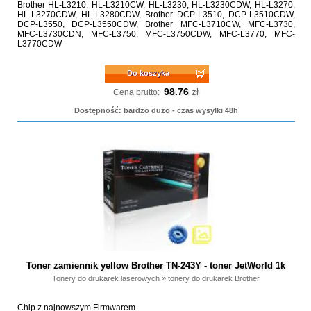
Brother HL-L3210, HL-L3210CW, HL-L3230, HL-L3230CDW, HL-L3270,
HL-L3270CDW, HL-L3280CDW, Brother DCP-L3510, DCP-L3510CDW,
DCP-L3550, DCP-L3550CDW, Brother MFC-L3710CW, MFC-L3730,
MFC-L3730CDN, MFC-L3750, MFC-L3750CDW, MFC-L3770, MFC-
L3770CDW
Do koszyka
98.76
zł
Cena brutto:
Dostępność: bardzo dużo - czas wysyłki 48h
Toner zamiennik yellow Brother TN-243Y - toner JetWorld 1k
Tonery do drukarek laserowych
»
tonery do drukarek Brother
Chip z najnowszym Firmwarem