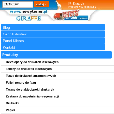
Wyszukiwarka
szukaj
Koszyk
Produktów w koszyku:
0
Blog
Cennik dostaw
Panel Klienta
Kontakt
Produkty
Developery do drukarek laserowych
Tonery do drukarek laserowych
Tusze do drukarek atramentowych
Folie i tonery do faxu
Taśmy do etykieciarek i drukarek
Zestawy do napełniania - regeneracji
Drukarki
Papier