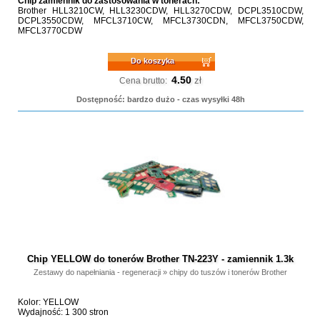
Chip zamiennik do zastosowania w tonerach:
Brother HLL3210CW, HLL3230CDW, HLL3270CDW, DCPL3510CDW,
DCPL3550CDW, MFCL3710CW, MFCL3730CDN, MFCL3750CDW,
MFCL3770CDW
Do koszyka
4.50
zł
Cena brutto:
Dostępność: bardzo dużo - czas wysyłki 48h
Chip YELLOW do tonerów Brother TN-223Y - zamiennik 1.3k
Zestawy do napełniania - regeneracji
»
chipy do tuszów i tonerów Brother
Kolor: YELLOW
Wydajność: 1 300 stron