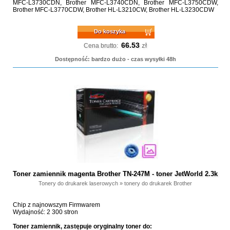
MFC-L3730CDN, Brother MFC-L3740CDN, Brother MFC-L3750CDW,
Brother MFC-L3770CDW, Brother HL-L3210CW, Brother HL-L3230CDW
Do koszyka
66.53
zł
Cena brutto:
Dostępność: bardzo dużo - czas wysyłki 48h
Toner zamiennik magenta Brother TN-247M - toner JetWorld 2.3k
Tonery do drukarek laserowych
»
tonery do drukarek Brother
Chip z najnowszym Firmwarem
Wydajność: 2 300 stron
Toner zamiennik, zastępuje oryginalny toner do: