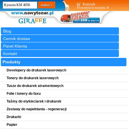
Wyszukiwarka
szukaj
Koszyk
Produktów w koszyku:
0
Blog
Cennik dostaw
Panel Klienta
Kontakt
Produkty
Developery do drukarek laserowych
Tonery do drukarek laserowych
Tusze do drukarek atramentowych
Folie i tonery do faxu
Taśmy do etykieciarek i drukarek
Zestawy do napełniania - regeneracji
Drukarki
Papier