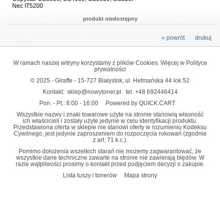
Nec IT5200
produkt niedostępny
« powrót
drukuj
W ramach naszej witryny korzystamy z plików Cookies. Więcej w
Polityce
prywatności
© 2025 - Giraffe - 15-727 Białystok, ul. Hetmańska 44 lok 52
Kontakt:
sklep@nowytoner.pl
tel.
+48 692446414
Pon. - Pt.: 8:00 - 16:00
Powered by QUICK.CART
Wszystkie nazwy i znaki towarowe użyte na stronie stanowią własność
ich właścicieli i zostały użyte jedynie w celu identyfikacji produktu.
Przedstawiona oferta w sklepie nie stanowi oferty w rozumieniu Kodeksu
Cywilnego, jest jedynie zaproszeniem do rozpoczęcia rokowań (zgodnie
z art. 71 k.c.).
Pomimo dołożenia wszelkich starań nie możemy zagwarantować, że
wszystkie dane techniczne zawarte na stronie nie zawierają błędów. W
razie wątpliwości prosimy o kontakt przed podjęciem decyzji o zakupie.
Lista tuszy i tonerów
Mapa strony