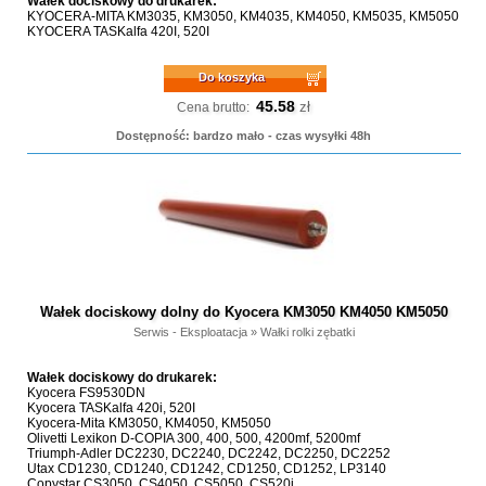
Wałek dociskowy do drukarek:
KYOCERA-MITA KM3035, KM3050, KM4035, KM4050, KM5035, KM5050
KYOCERA TASKalfa 420I, 520I
Do koszyka
45.58
zł
Cena brutto:
Dostępność: bardzo mało - czas wysyłki 48h
Wałek dociskowy dolny do Kyocera KM3050 KM4050 KM5050
Serwis - Eksploatacja
»
Wałki rolki zębatki
Wałek dociskowy do drukarek:
Kyocera FS9530DN
Kyocera TASKalfa 420i, 520I
Kyocera-Mita KM3050, KM4050, KM5050
Olivetti Lexikon D-COPIA 300, 400, 500, 4200mf, 5200mf
Triumph-Adler DC2230, DC2240, DC2242, DC2250, DC2252
Utax CD1230, CD1240, CD1242, CD1250, CD1252, LP3140
Copystar CS3050, CS4050, CS5050, CS520i