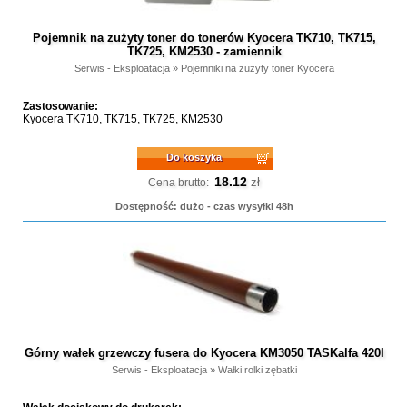
Pojemnik na zużyty toner do tonerów Kyocera TK710, TK715,
TK725, KM2530 - zamiennik
Serwis - Eksploatacja
»
Pojemniki na zużyty toner Kyocera
Zastosowanie:
Kyocera TK710, TK715, TK725, KM2530
Do koszyka
18.12
zł
Cena brutto:
Dostępność: dużo - czas wysyłki 48h
Górny wałek grzewczy fusera do Kyocera KM3050 TASKalfa 420I
Serwis - Eksploatacja
»
Wałki rolki zębatki