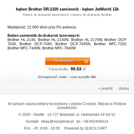
bęben Brother DR-2100 zamiennik - bęben JetWorld 12k
Tonery do drukarek laserowych
»
tonery do drukarek Brother
Wydajność: 12 000 stron przy 5% pokryciu
Bęben zamiennik do drukarek laserowych:
Brother HL-2140, Brother HL-2150N, Brother HL-2170W, Brother DCP-
7030, Brother DCP-7040, Brother DCP-7045N, Brother MFC-7320,
Brother MFC-7440N, Brother MFC-7840W
Do koszyka
95.53
zł
Cena brutto:
Dostępność: mało - czas wysyłki 48h
« powrót
drukuj
W ramach naszej witryny korzystamy z plików Cookies. Więcej w
Polityce
prywatności
© 2025 - Giraffe - 15-727 Białystok, ul. Hetmańska 44 lok 52
Kontakt:
sklep@nowytoner.pl
tel.
+48 692446414
Pon. - Pt.: 8:00 - 16:00
Powered by QUICK.CART