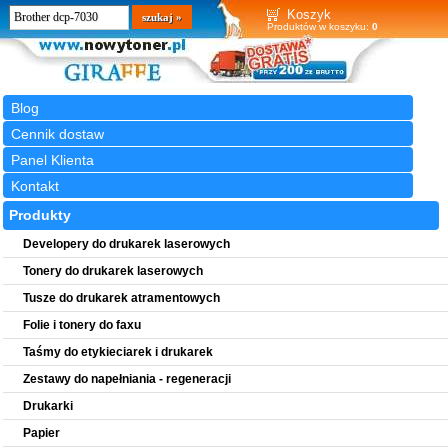
Wyszukiwarka
szukaj
Koszyk
Produktów w koszyku:
0
Blog
Cennik dostaw
Panel Klienta
Kontakt
Produkty
Developery do drukarek laserowych
Tonery do drukarek laserowych
Tusze do drukarek atramentowych
Folie i tonery do faxu
Taśmy do etykieciarek i drukarek
Zestawy do napełniania - regeneracji
Drukarki
Papier